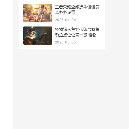
王者荣耀全能选手该该怎
么办办设置
2025-04-04
怪物猎人荒野带卵弓鳍鱼
钓鱼点位位置一览 怪物猎
人荒野带什么武器
2025-03-05