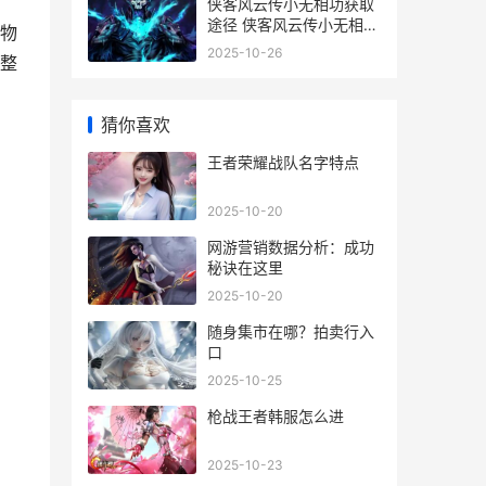
侠客风云传小无相功获取
途径 侠客风云传小无相功
物
怎么学
2025-10-26
整
猜你喜欢
王者荣耀战队名字特点
2025-10-20
网游营销数据分析：成功
秘诀在这里
2025-10-20
随身集市在哪？拍卖行入
口
2025-10-25
枪战王者韩服怎么进
2025-10-23