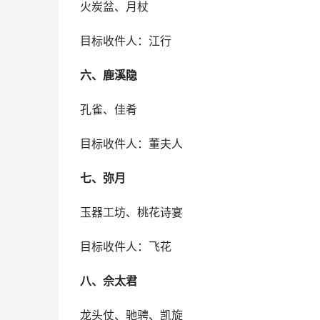
火炭盆、月杖
目标收件人：江行
六、鹿溪隐
孔雀、佳肴
目标收件人：董夫人
七、弥月
玉器工坊、桃花诗宴
目标收件人：飞花
八、佘太君
龙头仗、驰骋、凯旋