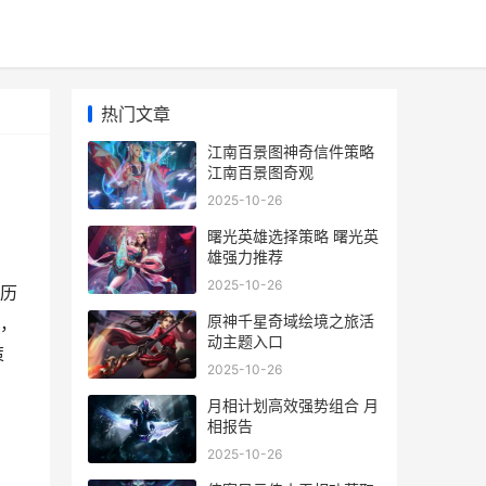
热门文章
江南百景图神奇信件策略
江南百景图奇观
2025-10-26
曙光英雄选择策略 曙光英
雄强力推荐
2025-10-26
历
原神千星奇域绘境之旅活
，
动主题入口
策
2025-10-26
月相计划高效强势组合 月
相报告
2025-10-26