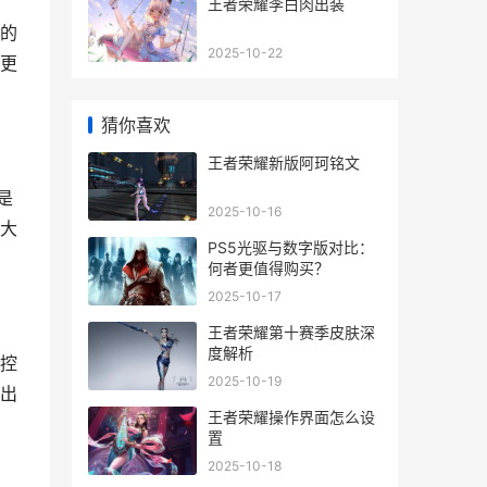
王者荣耀李白肉出装
的
2025-10-22
更
猜你喜欢
王者荣耀新版阿珂铭文
是
2025-10-16
大
PS5光驱与数字版对比：
何者更值得购买？
2025-10-17
王者荣耀第十赛季皮肤深
度解析
控
2025-10-19
出
王者荣耀操作界面怎么设
置
2025-10-18