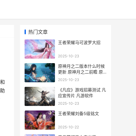
热门文章
王者荣耀马可波罗大招
2025-10-23
原神月之二版本什么时候
更新 原神月之二前瞻 原
神月之秘宝怎么领
2025-10-23
和
《凡应》游戏招募测试 凡
助
应宣传片 凡游软件
个
2025-10-23
王者荣耀刘备5级铭文
2025-10-22