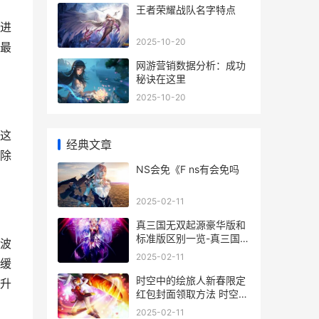
王者荣耀战队名字特点
进
2025-10-20
最
网游营销数据分析：成功
秘诀在这里
2025-10-20
这
经典文章
除
NS会免《F ns有会免吗
2025-02-11
真三国无双起源豪华版和
标准版区别一览-真三国无
波
双起源豪华版和标准版区
2025-02-11
缓
别是什么 真三国无双起源
攻略
时空中的绘旅人新春限定
升
红包封面领取方法 时空中
的绘旅人什么时候开服的
2025-02-11