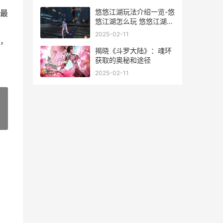
悠悠江湖玩法介绍一览-悠
最
悠江湖怎么玩 悠悠江湖关
卡在哪
2025-02-11
，
揭晓《斗罗大陆》：魂环
获取的奥秘和途径
2025-02-11
»