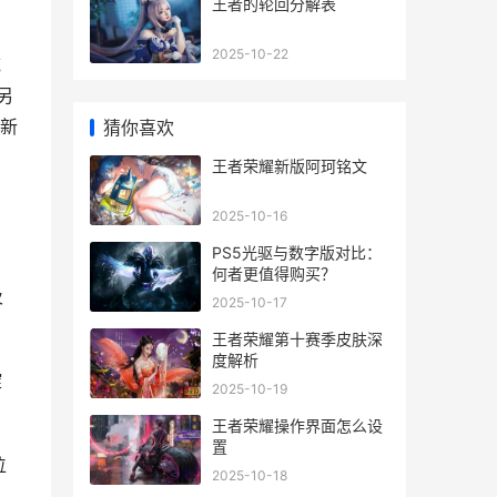
王者的轮回分解表
2025-10-22
域
另
弥新
猜你喜欢
王者荣耀新版阿珂铭文
2025-10-16
PS5光驱与数字版对比：
何者更值得购买？
及
2025-10-17
王者荣耀第十赛季皮肤深
度解析
绽
2025-10-19
王者荣耀操作界面怎么设
置
位
2025-10-18