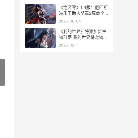
《绝区零》1.4版：厄匹斯
港乐于助人奖章2高效全
收集策略 《绝区零》1.4
2025-06-04
版本预约活动送悠真
《我的世界》将添加新生
物群落 我的世界将宠物传
送到自己身边
2025-02-11
»