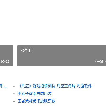
没有了！
-10-23
下一篇 
原神月之二版本什么时候更新 原神月之二前瞻 原神月之秘宝怎么领
《凡应》游戏招募测试 凡应宣传片 凡游软件
王者荣耀李白肉出装
王者荣耀反场皮肤票数