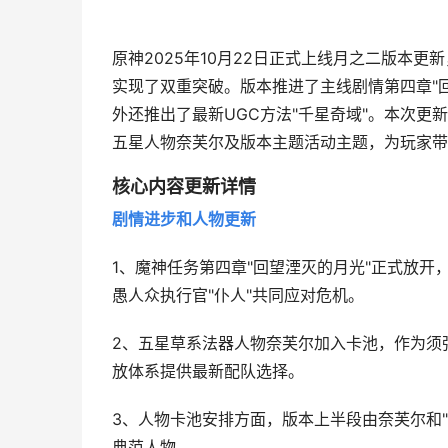
原神2025年10月22日正式上线月之二版本
实现了双重突破。版本推进了主线剧情第四章"
外还推出了最新UGC方法"千星奇域"。本次
五星人物奈芙尔及版本主题活动主题，为玩家带
核心内容更新详情
剧情进步和人物更新
1、魔神任务第四章"回望湮灭的月光"正式放
愚人众执行官"仆人"共同应对危机。
2、五星草系法器人物奈芙尔加入卡池，作为须弥
放体系提供最新配队选择。
3、人物卡池安排方面，版本上半段由奈芙尔和
典范人物。