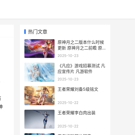
热门文章
原神月之二版本什么时候
更新 原神月之二前瞻 原
神月之秘宝怎么领
2025-10-23
《凡应》游戏招募测试 凡
应宣传片 凡游软件
2025-10-23
共
王者荣耀刘备5级铭文
有
2025-10-22
神
王者荣耀李白肉出装
2025-10-22