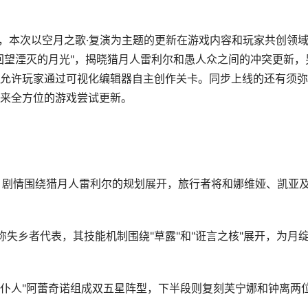
更新，本次以空月之歌·复演为主题的更新在游戏内容和玩家共创领
回望湮灭的月光"，揭晓猎月人雷利尔和愚人众之间的冲突更新，
更新允许玩家通过可视化编辑器自主创作关卡。同步上线的还有须
来全方位的游戏尝试更新。
开，剧情围绕猎月人雷利尔的规划展开，旅行者将和娜维娅、凯亚
失乡者代表，其技能机制围绕"草露"和"诳言之核"展开，为月
"仆人"阿蕾奇诺组成双五星阵型，下半段则复刻芙宁娜和钟离两