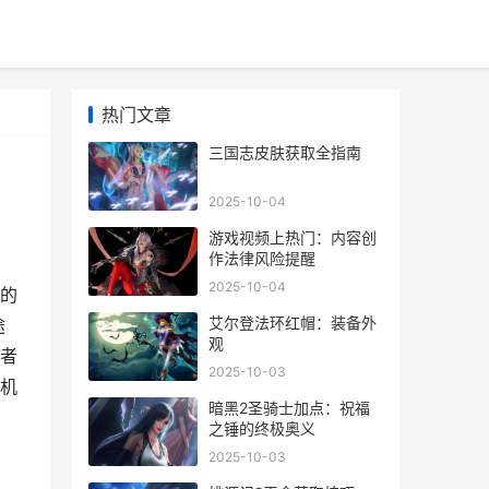
热门文章
三国志皮肤获取全指南
2025-10-04
游戏视频上热门：内容创
作法律风险提醒
2025-10-04
的
艾尔登法环红帽：装备外
途
观
者
2025-10-03
机
暗黑2圣骑士加点：祝福
之锤的终极奥义
2025-10-03