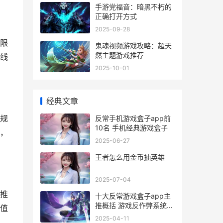
手游党福音：暗黑不朽的
正确打开方式
2025-09-28
限
鬼魂视频游戏攻略：超天
然主题游戏推荐
线
2025-10-01
经典文章
规
反常手机游戏盒子app前
10名 手机经典游戏盒子
，
2025-06-27
王者怎么用金币抽英雄
2025-07-04
推
十大反常游戏盒子app主
推概括 游戏反作弊系统有
值
哪些
2025-04-11