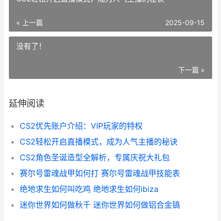
« 上一篇
2025-09-15
没有了！
下一篇 »
延伸阅读
CS2优先账户介绍：VIP玩家的特权
CS2轻松开启直播模式，成为人气主播的秘诀
CS2角色圣诞造型全解析，专属庆祝大礼包
赛尔号雷魂战甲如何打 赛尔号雷魂战甲技能表
绝地求生如何叫吃鸡 绝地求生如何ibiza
迷你世界如何做秋千 迷你世界如何做铝合金镐