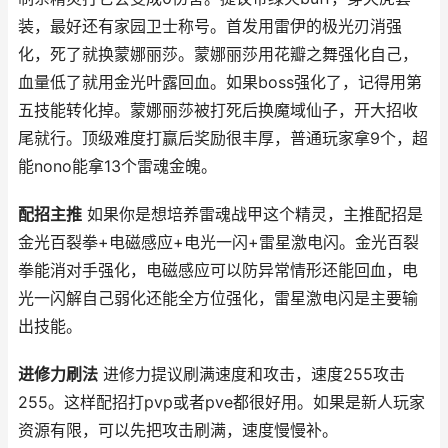
装，最好还有家园卫士称号。首发用雷伊的极光刃消强
化，死了就换蒙娜丽莎。蒙娜丽莎用花瓣之舞强化自己，
血量低了就用金光叶露回血。如果boss强化了，记得用第
五技能转化掉。蒙娜丽莎被打死后换魔域仙子，开大招收
尾就行。顶级难度打赢后奖励很丰厚，普通玩家拿9个，超
能nono能拿13个雷魂金魄。
配招主推
如果你是想培养雷魂战甲这个精灵，主推配招是
金光百裂拳+电磁感应+电光一闪+雷星激电闪。金光百裂
拳能消对手强化，电磁感应可以防异常情形还能回血，电
光一闪解自己弱化还能全方位强化，雷星激电闪是主要输
出技能。
进修力刷法
进修力提议刷满速度和攻击，速度255攻击
255。这样配招打pvp或者pve都很好用。如果是新人玩家
资源有限，可以先把攻击刷满，速度慢慢补。