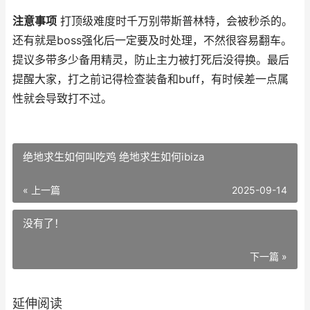
注意事项
打顶级难度时千万别带斯普林特，会被秒杀的。
还有就是boss强化后一定要及时处理，不然很容易翻车。
提议多带多少备用精灵，防止主力被打死后没得换。最后
提醒大家，打之前记得检查装备和buff，有时候差一点属
性就会导致打不过。
绝地求生如何叫吃鸡 绝地求生如何ibiza
« 上一篇
2025-09-14
没有了！
下一篇 »
延伸阅读