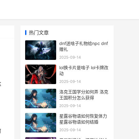
热门文章
dnf送啥子礼物给npc dnf
赠礼
2025-09-14
lol换卡片是啥子 lol卡牌改
动
2025-09-14
这
洛克王国学分如何弄 洛克
王国积分怎么获得
2025-09-14
星露谷物语如何恢复体力
星露谷物语如何结婚
2025-09-14
可