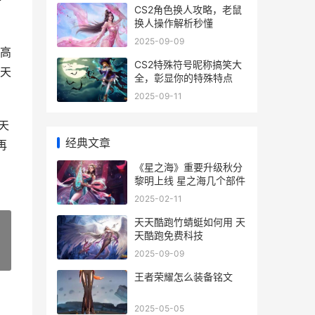
CS2角色换人攻略，老鼠
换人操作解析秒懂
2025-09-09
时高
CS2特殊符号昵称搞笑大
天
全，彰显你的特殊特点
2025-09-11
天
经典文章
再
《星之海》重要升级秋分
黎明上线 星之海几个部件
2025-02-11
天天酷跑竹蜻蜓如何用 天
天酷跑免费科技
2025-09-09
»
王者荣耀怎么装备铭文
2025-05-05