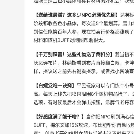
是能白嫖金色小晶体和稀有材料的好机会！我玩
【送给谁最赚？这多少NPC必须优先刷】
达芙
阶段都收各色小晶体，每次送5个最划算。雪山
到信任能换百年人参，现在拍卖行价格都涨疯了
材料和随机BUFF对刷图帮助很大。
【千万别踩雷！这些礼物送了倒扣分】
我当初不
厌恶碎布片，林纳斯看到布片直接翻白眼，卡坤
样，提议送之前先右键看提示，或者找小酱油查
【白嫖党唯一诀窍】
平民玩家可以专门练个小号
高。每天上线先把喷泉周围8个随机物品捡了，
选项，有时候最后才会弹出按钮，急脾气老哥容
【好感度满了能干啥？】
当你把NPC刷到满心信
BUFF，梅尔文加15%攻速，布比能帮你自动
家"，单身老哥的虚拟女朋友尝试卡这不就来了