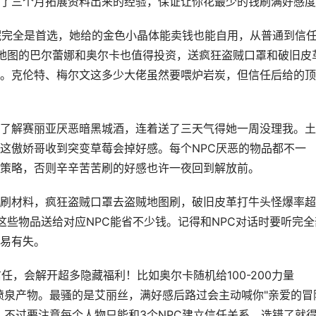
了三个月拓展资料出来的经验，保证让你花最少的钱刷满好感度
妮完全是首选，她给的金色小晶体能卖钱也能自用，从普通到信
地图的巴尔蕾娜和奥尔卡也值得投资，送疯狂盗贼口罩和破旧皮
。克伦特、梅尔文这多少大佬虽然要喂炉岩炭，但信任后给的顶
了解赛丽亚厌恶暗黑城酒，连着送了三天气得她一周没理我。土
这傲娇哥收到突变草莓会掉好感。每个NPC厌恶的物品都不一
策略，否则辛辛苦苦刷的好感也许一夜回到解放前。
刷材料，疯狂盗贼口罩去盗贼地图刷，破旧皮革打牛头怪爆率超
这些物品送给对应NPC能省不少钱。记得和NPC对话时要听完全
易有失。
任，会解开超多隐藏福利！比如奥尔卡随机给100-200力量
收喷泉产物。最骚的是艾丽丝，满好感后路过会主动喊你"亲爱的冒
？不过要注意每个人物只能和3个NPC建立信任关系，选错了就