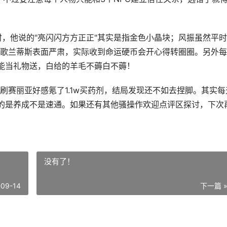
时，他说的"亮闪闪方方正正"其实是指金色小晶块；风振虽然平
歌兰蒂斯表面严肃，实际收到命运硬币会开心得转圈圈。另外每
能当礼物送，白给的羊毛不薅白不薅！
刷赛丽亚好感氪了1.1w买药剂，结局发现还不如去捏脚。其实每
的是养成不是速通。如果还有其他骚操作欢迎点评区探讨，下次
没有了！
-09-14
下一篇 