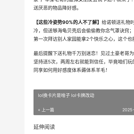
送厌恶的物品降好感。
【这些冷姿势90%的人不了解】
给诺顿送礼物
冷，但送够海龟贝壳后会偷偷教你念气罩诀窍；
第一次拜访别人家园能拿2个快乐之心，这个也
最后提醒下送礼物千万别迷恋！见过土豪老哥为
坚持送5次，两周左右就能到信任，毕竟咱们玩
同享如何用好感度体系薅体系羊毛！
lol换卡片是啥子 lol卡牌改动
« 上一篇
2025
延伸阅读