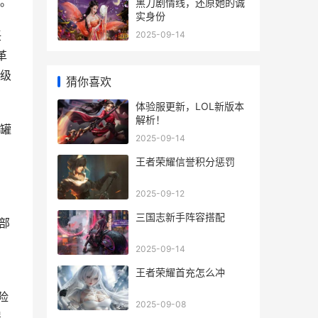
。
黑刀剧情线，还原她的诚
实身份
任
2025-09-14
革
级
猜你喜欢
体验服更新，LOL新版本
解析！
罐
2025-09-14
王者荣耀信誉积分惩罚
2025-09-12
三国志新手阵容搭配
部
2025-09-14
王者荣耀首充怎么冲
险
2025-09-08
得