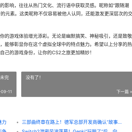
的影响，往往从热门文化、流行语中获取灵感。昵称如“跟随潮
流行的元素。这类昵称不仅容易被他人认同，还能激发更深层次的
为你的游戏体验增光添彩。无论是幽默搞笑、神秘吸引，还是致
，能够彰显你在这个虚拟全球中的特点魅力。希望以上分享的热
自己的游戏身份，让你的CS2之旅更加精妙！
尚未完
没有了！
-09-11
下一篇 
魅力
三部曲终章在路上！德军总部开发商确认“故事尚未完结” 三部曲分别是
失落之魂首发褒贬不一，战斗爽快剧情乏味引争议 失落之魂2021年能发售吗
Switch2泄密风波落幕！Genki“玩脱了”后，向任天堂低头认错赔款 国外switch2二代泄密图片