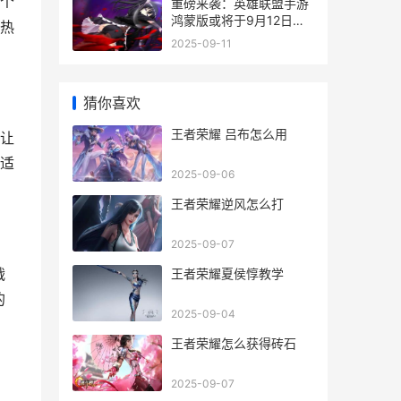
个
重磅来袭：英雄联盟手游
鸿蒙版或将于9月12日正
新热
式上线 英雄来袭视频
2025-09-11
猜你喜欢
王者荣耀 吕布怎么用
，让
适
2025-09-06
王者荣耀逆风怎么打
2025-09-07
战
王者荣耀夏侯惇教学
的
2025-09-04
王者荣耀怎么获得砖石
2025-09-07