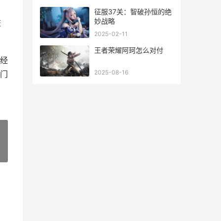
指的是第几局
征服37关：智破孙恒的绝
妙战略
交
2025-02-11
王者荣耀阿珂怎么对付
敬经
2025-08-16
门
»