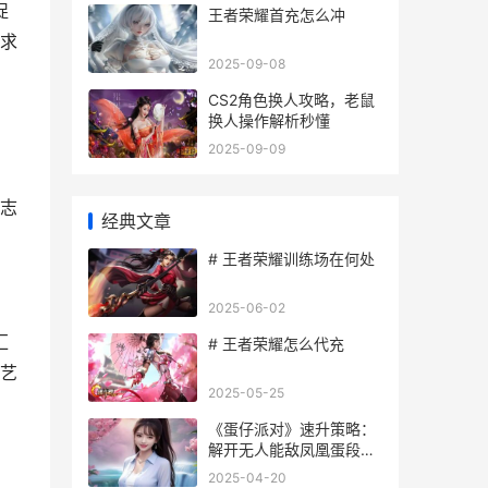
捉
王者荣耀首充怎么冲
求
2025-09-08
CS2角色换人攻略，老鼠
换人操作解析秒懂
2025-09-09
。
志
经典文章
# 王者荣耀训练场在何处
2025-06-02
汇
# 王者荣耀怎么代充
艺
2025-05-25
《蛋仔派对》速升策略：
解开无人能敌凤凰蛋段位
的绝技揭晓 蛋仔派对速八
2025-04-20