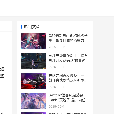
热门文章
CS2最新热门昵称风格分
享，彰显自我特点魅力
2025-09-11
三部曲终章在路上！德军
总部开发商确认“故事尚未
完结” 三部曲分别是
2025-09-11
选
失落之魂首发褒贬不一，
一些
战斗爽快剧情乏味引争议
失落之魂2021年能发售吗
2025-09-11
Switch2泄密风波落幕！
Genki“玩脱了”后，向任天
堂低头认错赔款 国外
2025-09-11
switch2二代泄密图片