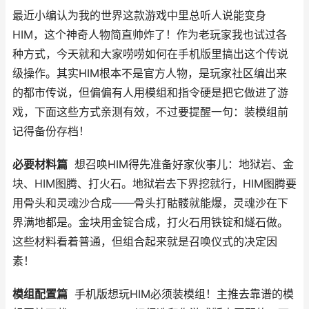
最近小编认为我的世界这款游戏中里总听人说能变身
HIM，这个神奇人物简直帅炸了！作为老玩家我也试过各
种方式，今天就和大家唠唠如何在手机版里搞出这个传说
级操作。其实HIM根本不是官方人物，是玩家社区编出来
的都市传说，但偏偏有人用模组和指令硬是把它做进了游
戏，下面这些方式亲测有效，不过要提醒一句：装模组前
记得备份存档！
必要材料篇
想召唤HIM得先准备好家伙事儿：地狱岩、金
块、HIM图腾、打火石。地狱岩去下界挖就行，HIM图腾要
用骨头和灵魂沙合成——骨头打骷髅就能爆，灵魂沙在下
界满地都是。金块用金锭合成，打火石用铁锭和燧石做。
这些材料看着普通，但组合起来就是召唤仪式的决定因
素！
模组配置篇
手机版想玩HIM必须装模组！主推去靠谱的模