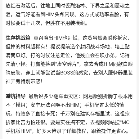
放红石激活后，往地上同时丢烈焰棒、下界之星和恶魂之
泪，运气好能看到HIM头颅闪现。这方式成功率看脸，有
时候要试十几次，但胜在不用装模组。
生存挑战篇
真召唤出HIM也别慌，这货虽然会瞬移拆家，
但掉的材料超稀有！提议提前造个封闭战斗场地，墙上贴
满南瓜灯。打的时候注意走位，他残血会召唤小弟，记得
先清小怪。打赢能捡到"虚空碎片"，拿去合成HIM同款白眼
睛皮肤，穿上就能尝试当BOSS的感觉，去别人服务器里装
神弄鬼特别带感！
避坑指导
最后说多少翻车重灾区：网易版别折腾了根本用
不了模组；安宁玩法召唤不出HIM；手机配置太低的慎
玩，特效多了直接卡死；千万别在建筑存档里试，这祖宗
拆家比苦力怕还狠。要是实在搞不定，去视频网站搜"MC
手机版HIM"，好多大佬录了详细教程，跟着操作更省心。