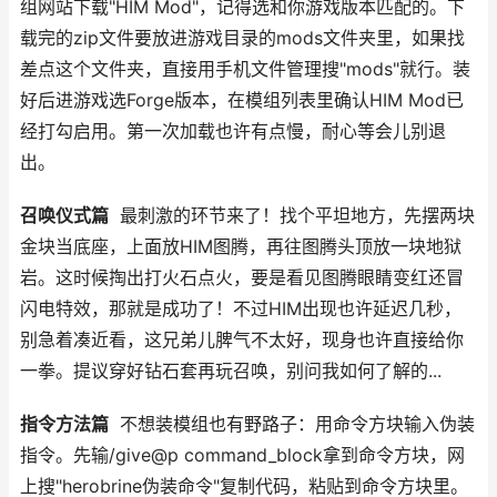
组网站下载"HIM Mod"，记得选和你游戏版本匹配的。下
载完的zip文件要放进游戏目录的mods文件夹里，如果找
差点这个文件夹，直接用手机文件管理搜"mods"就行。装
好后进游戏选Forge版本，在模组列表里确认HIM Mod已
经打勾启用。第一次加载也许有点慢，耐心等会儿别退
出。
召唤仪式篇
最刺激的环节来了！找个平坦地方，先摆两块
金块当底座，上面放HIM图腾，再往图腾头顶放一块地狱
岩。这时候掏出打火石点火，要是看见图腾眼睛变红还冒
闪电特效，那就是成功了！不过HIM出现也许延迟几秒，
别急着凑近看，这兄弟儿脾气不太好，现身也许直接给你
一拳。提议穿好钻石套再玩召唤，别问我如何了解的...
指令方法篇
不想装模组也有野路子：用命令方块输入伪装
指令。先输/give@p command_block拿到命令方块，网
上搜"herobrine伪装命令"复制代码，粘贴到命令方块里。