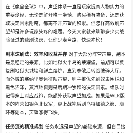
在《魔兽全球》中，声望体系一直是玩家提高人物实力的
重要途径，无论是解开唯一坐骑、购买稀有装备，还是获
取决定因素附魔，都离不开声望的积累。但怎样高效刷声
望却是许多玩家头疼的难题。今天大家就来聊聊多少实战
验证过的速刷诀窍，让你少走弯路，快速冲榜！
副本速刷法：效率和收益并存
对于大部分阵营声望，副本
是最稳定的来源。比如地狱火半岛的荣耀堡，前期可以反
复刷地狱火城墙和鲜血熔炉，直到尊敬后转战破碎大厅。
而外域的塞纳里奥远征队声望，则主推优先刷奴隶围栏和
黑色沼泽，蒸汽地窖则是后期冲崇拜的决定因素。组队时
记得穿上对应战袍，能额外获取声望加成。如果是WLK版
本的阵营如银色北伐军，穿上战袍后刷乌特加德之巅、魔
环等副本，声望涨得飞快。
任务流的精准规划
任务永远是声望的基础来源，但盲目接