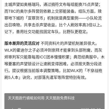
主城声望如奥格瑞玛，通过捐符文布每组能换75点声望；
而TBC的奥尔多阵营则依赖上交邪能装备。组队方面，赎
罪地下城的「宣罪货币」机制就是典型案例——小队轮流
出召唤物，共享击杀声望收益，比个人刷效率高3倍以上。
记下，善用社交功能找固定车队，比野队更稳定。
版本差异的灵活应对
不同资料片的声望机制差异很大。
WLK的霍迪尔之子必须冲到崇拜才能拿到头部附魔，而灰
烬审判军只能靠每周ICC团本慢慢积累；典范经典服中，木
喉要塞的声望锁设计让速刷变得困难，必须按天数分段进
行。提议根据当前版本调整策略，比如WLK的「不穿战袍
刷5人本」诀窍，对部落先遣军等阵营特别有效。
天天酷跑竹蜻蜓如何用 天天酷跑免费科技