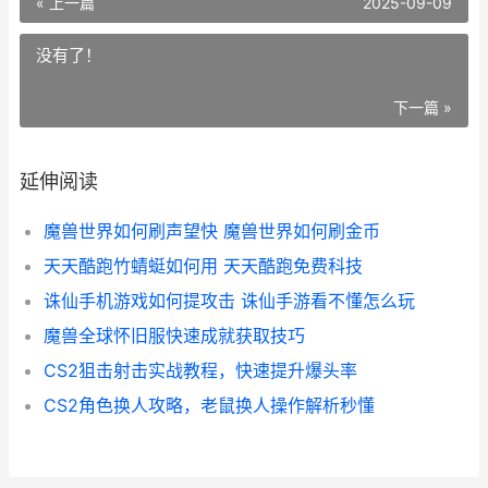
« 上一篇
2025-09-09
没有了！
下一篇 »
延伸阅读
魔兽世界如何刷声望快 魔兽世界如何刷金币
天天酷跑竹蜻蜓如何用 天天酷跑免费科技
诛仙手机游戏如何提攻击 诛仙手游看不懂怎么玩
魔兽全球怀旧服快速成就获取技巧
CS2狙击射击实战教程，快速提升爆头率
CS2角色换人攻略，老鼠换人操作解析秒懂