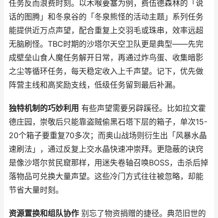
任务反而浪费时刻。以木喉要塞为例，费伍德森林的「说
话的图腾」和冬泉谷的「冬泉熊怪的活动主题」系列任务
能提供近万点声望，配合重复上交羽毛或珠串，效率远超
无脑刷怪。TBC时期的沙塔尔天空卫队更是典型——先完
成壁垒山食人魔任务解开日常，再通过炸鸟蛋、收集暗影
之尘等循环任务，每天稳定收入上千声望。记下，优先做
阵营主线和高奖励支线，低级任务留到最后补漏。
独特机制的巧妙利用
有些声望需要另辟蹊径。比如拉文霍
德庄园，崇敬后只能靠盗贼偷黑石塔下层的箱子，单次15-
20个箱子要重复70多次；而奥山战场则衍生出「风暴水晶
速刷法」，通过反复上交水晶快速冲崇拜。更隐蔽的诀窍
是像沙塔尔贫民窟那样，用迷失卷轴召唤BOSS，击杀后掉
落物品可兑换大量声望。这些冷门方式往往被忽略，却能
节省大量时刻。
资源置换和组队协作
别忘了物资捐赠的捷径。典范旧世的