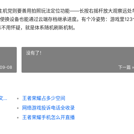
主机党则要善用
拍照玩法定位功能
——长按右摇杆放大观察远处
使换设备也能通过云端存档继承进度。有个冷姿势：游戏里123
标不用怀疑，就是体系随机刷新机制。
没有了！
09-08
下一篇 
极品飞车17如何找车 极品飞车17如何设置中文详细图文教程
王者荣耀占多少空间
网络游戏投诉电话全收录
王者荣耀手机怎么开直播