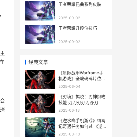
王者荣耀昆曲系列皮肤
，
2025-09-02
王者荣耀升段位技巧
2025-09-02
主
车
经典文章
《星际战甲Warframe手
机游戏》全玻璃碎片位置
策略 《星际战甲》获版号
2025-06-04
《刃境》揭晓：刃神炽吻
会
技能 刃刀刃刅刃刅刀
提
2025-06-13
《逆水寒手机游戏》缉鸡
记奇遇任务如何过 《逆水
寒手机游戏攻略
2025-03-10