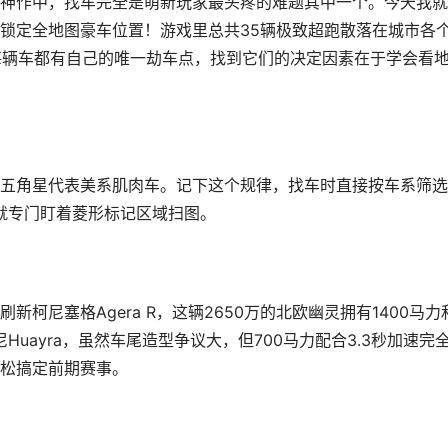
速神作中，找车完全是萌新玩家最头疼的难题其中一个。今天我
锁定全地图豪车位置！游戏里总共35辆极致超跑散落在城市各
ra，每辆车都有自己的唯一劫车点，找到它们的决定因素在于学会看
五角星代表美系肌肉车
。记下这个规律，找车时直接按车系筛选
，就专门盯着菱形标记区域扫图。
新柯尼塞格Agera R
，这辆2650万的北欧幽灵拥有1400马力
Huayra，虽然车尾造型争议大，但700马力配合3.3秒加速完
松搞定前期赛事。