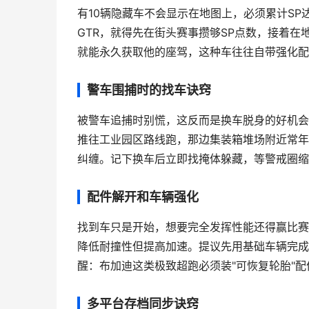
有10辆隐藏车不会显示在地图上，必须
累计SP
GTR，就得先在街头赛事攒够SP点数，接着
就能永久获取他的座驾，这种车往往自带强化配
警车围捕时的找车诀窍
被警车追捕时别慌，这反而是换车脱身的好机会
推往工业园区路线跑，那边集装箱堆场附近常年
纠缠。记下换车后立即找掩体躲藏，等警戒圈缩
配件解开和车辆强化
找到车只是开始，想要完全发挥性能还得
赢比赛
降低耐撞性但提高加速。提议先用基础车辆完成
醒：布加迪这类极致超跑必须装"可恢复轮胎"
多平台存档同步诀窍