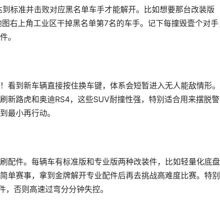
达到标准并击败对应黑名单车手
才能解开。比如想要那台改装版
在地图右上角工业区干掉黑名单第7名的车手。记下每撞毁壹个对手
件。
！
看到新车辆直接按住换车键
，体系会短暂进入无人能敌情形。
刷新路虎和奥迪RS4，这些SUV耐撞性强，特别适合用来摆脱警
到最小再行动。
刷配件
。每辆车有标准版和专业版两种改装件，比如轻量化底盘
简单赛事，拿到金牌解开专业配件后再去挑战高难度比赛。特别
配件，否则高速过弯分分钟失控。