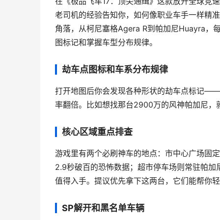
在《极品飞车17：顶尖通缉》这款放开全球竞
老司机的经验告知你，如何像职业车手一样精准
角落，从柯尼塞格Agera R到帕加尼Huay
图标记和掌握车型分布规律。
劫车点图标和车系分布规律
打开地图后你会发现各种形状的劫车点标记——
率翻倍。比如想找那台2900万的风神帕加尼
核心区域重点排查
游戏里有两个必刷神车的地点：
市中心广场固定刷
2.9秒破百的恐怖数据；超市停车场则常驻帕加尼
值得入手。提议优先拿下这两台，它们能帮你轻
SP解开和黑名单车辆