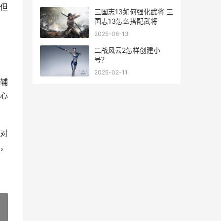
但
三国志13如何强化武将 三
国志13怎么搭配武将
2025-08-13
二战风云2怎样创建小
号？
2025-02-11
辅
心
对
，