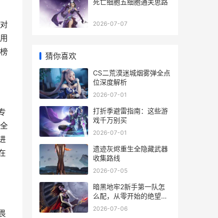
死亡细胞五细胞通关思路
对
2026-07-07
用
榜
猜你喜欢
CS二荒漠迷城烟雾弹全点
位深度解析
2026-07-01
打折季避雷指南：这些游
专
戏千万别买
全
2026-07-01
进
遗迹灰烬重生全隐藏武器
在
收集路线
2026-07-05
暗黑地牢2新手第一队怎
么配，从零开始的绝望征
程指南
2026-07-06
畏