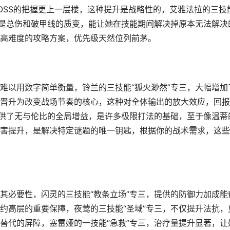
OSS的把握更上一层楼，这种提升是战略性的，艾雅法拉的三技
更是总伤和破甲线的质变，能让她在技能期间解决掉原本无法解决
高难度的攻略方案，优先级天然位列前茅。
难以用数字简单衡量，铃兰的三技能“狐火渺然”专三，大幅增加
晋升为改变战场节奏的核心，这种对全体输出的放大效应，回报
提供了无与伦比的全局增益，是许多极限打法的基础，至于像温蒂
害提升，是解决特定谜题的唯一钥匙，根据你的战术需求，这些
其必要性，闪灵的三技能“教条立场”专三，提供的防御力加成能
约高层的重要保障，夜莺的三技能“圣域”专三，不仅提升法抗，
替代的屏障，塞雷娅的一技能“急救”专三，治疗量提升显著，让