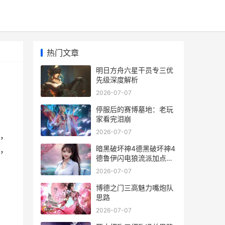
热门文章
明日方舟六星干员专三优
先级深度解析
2026-07-07
停服后的赛博墓地：老玩
家看完泪崩
2026-07-07
，
暗黑破坏神4德黑破坏神4
，
德鲁伊闪电狼流派加点详
解
2026-07-07
博德之门三高魅力嘴炮队
思路
2026-07-07