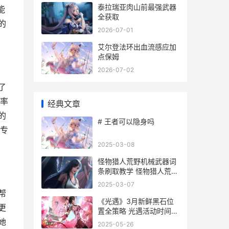
泰拉瑞亚肉山前最强武器
能
全获取
的
2026-07-01
艾尔登法环出血流感应加
点保姆
2026-07-02
了
率
经典文章
的
# 王者可以隐身吗
专
2025-03-08
怪物猎人荒野机械武器词
条刷取教学 怪物猎人荒野
机械武器怎么获得
2025-03-07
帮
《光遇》3月新鲜黑石位
更
置全策略 光遇活动时间表
2021三月份
她
2025-05-26