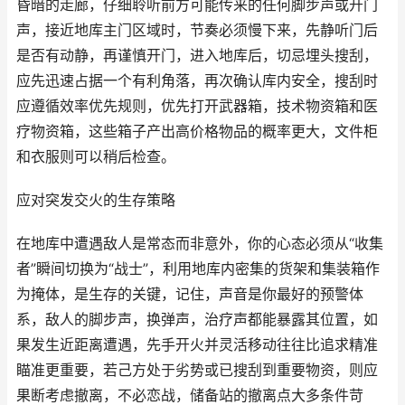
昏暗的走廊，仔细聆听前方可能传来的任何脚步声或开门
声，接近地库主门区域时，节奏必须慢下来，先静听门后
是否有动静，再谨慎开门，进入地库后，切忌埋头搜刮，
应先迅速占据一个有利角落，再次确认库内安全，搜刮时
应遵循效率优先规则，优先打开武器箱，技术物资箱和医
疗物资箱，这些箱子产出高价格物品的概率更大，文件柜
和衣服则可以稍后检查。
应对突发交火的生存策略
在地库中遭遇敌人是常态而非意外，你的心态必须从“收集
者”瞬间切换为“战士”，利用地库内密集的货架和集装箱作
为掩体，是生存的关键，记住，声音是你最好的预警体
系，敌人的脚步声，换弹声，治疗声都能暴露其位置，如
果发生近距离遭遇，先手开火并灵活移动往往比追求精准
瞄准更重要，若己方处于劣势或已搜刮到重要物资，则应
果断考虑撤离，不必恋战，储备站的撤离点大多条件苛