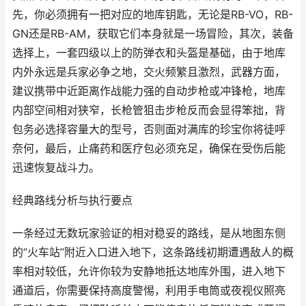
先，你必须拥有一把对应的地库钥匙，无论是RB-VO，RB-
GN还是RB-AM，获取它们本身就是一场冒险，其次，装备
选择上，一套四级以上的防弹衣和头盔是基础，由于地库
内外永远是兵家必争之地，交火频繁且激烈，武器方面，
建议携带中近距离作战能力强的自动步枪或冲锋枪，地库
内部空间相对狭窄，长枪管狙击步枪反而会显得笨拙，背
包务必选择容量大的型号，否则面对满库的珍宝你将徒呼
奈何，最后，止痛药和医疗包必须充足，确保在受伤后能
迅速恢复战斗力。
经典路线分析与执行要点
一条经过无数玩家验证的相对稳妥的路线，是从地图东侧
的“火车站”附近入口进入地下，这条路线初期遭遇敌人的概
率相对较低，允许你较为安静地抵达地库外围，进入地下
通道后，你需要保持高度警惕，利用手电筒或夜视仪照亮