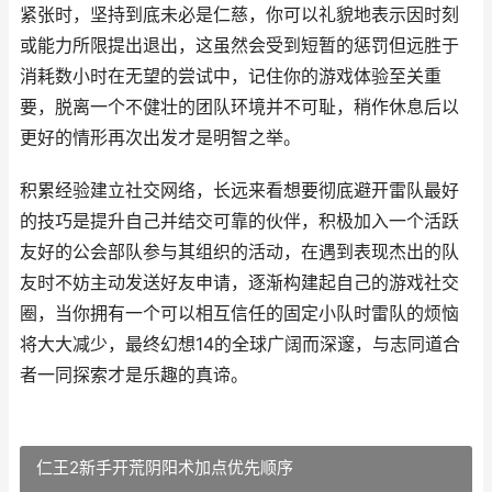
紧张时，坚持到底未必是仁慈，你可以礼貌地表示因时刻
或能力所限提出退出，这虽然会受到短暂的惩罚但远胜于
消耗数小时在无望的尝试中，记住你的游戏体验至关重
要，脱离一个不健壮的团队环境并不可耻，稍作休息后以
更好的情形再次出发才是明智之举。
积累经验建立社交网络，长远来看想要彻底避开雷队最好
的技巧是提升自己并结交可靠的伙伴，积极加入一个活跃
友好的公会部队参与其组织的活动，在遇到表现杰出的队
友时不妨主动发送好友申请，逐渐构建起自己的游戏社交
圈，当你拥有一个可以相互信任的固定小队时雷队的烦恼
将大大减少，最终幻想14的全球广阔而深邃，与志同道合
者一同探索才是乐趣的真谛。
仁王2新手开荒阴阳术加点优先顺序