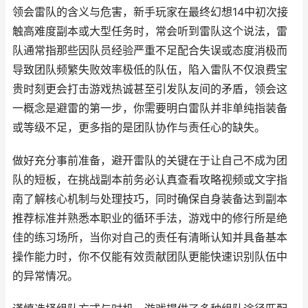
领会雷队的含义与危害，新手玩家在最终幻想14中初次接
触高难度副本或大型任务时，常会听到雷队这个说法，雷
队通常指那些因队员经验严重不足配合失误或态度消极而
导致团队频繁失败效率极低的队伍，陷入雷队不仅浪费宝
贵时刻更会打击游戏热诚甚至引发队友间的矛盾，领会这
一概念是避雷的第一步，你需要明白雷队并非单纯指装备
或等级不足，更多指的是团队协作与责任心的缺失。
做好充分事前准备，避开雷队的关键在于让自己不成为团
队的短板，在挑战副本前务必认真查看攻略视频或文字指
南了解核心机制与处理技巧，同时确保自身装备达到副本
推荐标准并熟悉本职业的循环手法，游戏中的修行所是绝
佳的练习场所，当你对自己的责任有清晰认知并具备基本
操作能力时，你不仅能有效贡献团队更能快速识别队伍中
的异常情况。