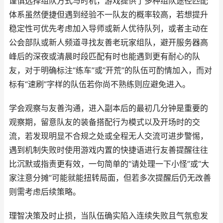
谨慎选择组队方式与时机，游戏提供了多种组队途径匹配
体系虽然便捷但遇到经验不一队友的概率较高，若想提升
稳定性可优先考虑加入导师或新人优待队列，或者主动在
公会部队或新人频道寻找友善老玩家组队，避开服务器高
峰后的深夜或清晨时段匹配有时也能遇到更有耐心的队
友，对于明确标注“练车”或“开荒”的队伍可酌情加入，而对
标有“速刷”字样的队伍若你尚不熟练则应避免进入。
学会观察与友善沟通，进入副本后的最初几分钟是重要的
观察期，留意队友的装备搭配行为模式以及开场时的交
流，若发现明显不合规之处或全程无人交流可进步警惕，
遇到机制失败时使用游戏内置的快捷语进行友善提醒往往
比沉默或指责更有效，一句简单的“请处理一下小怪”或“大
家注意分摊”可能就能扭转局面，但若多次提醒后仍无改善
则需考虑后续策略。
理智决策及时止损，当队伍确实陷入连续失败且气氛愈发