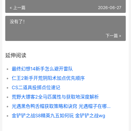
« 上一篇
2026-06-27
没有了！
下一篇 »
延伸阅读
最终幻想14新手怎么避开雷队
仁王2新手开荒阴阳术加点优先顺序
CS二道具投掷点位速记
荒野大镖客2全马匹属性与获取地深度解析
光遇黑色鸭舌帽获取策略和诀窍 光遇帽子在哪里戴
金铲铲之战S8精英九五如何玩 金铲铲之战wg