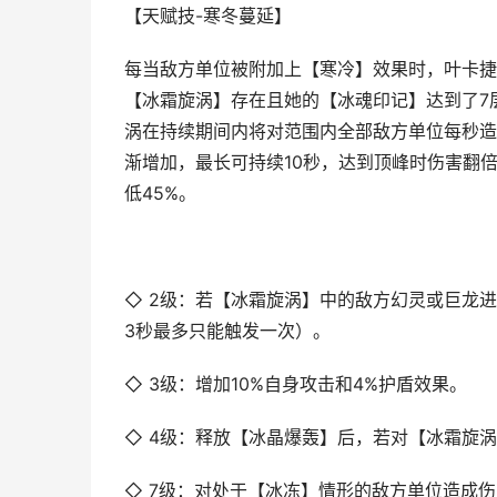
【天赋技-寒冬蔓延】
每当敌方单位被附加上【寒冷】效果时，叶卡捷
【冰霜旋涡】存在且她的【冰魂印记】达到了7
涡在持续期间内将对范围内全部敌方单位每秒造
渐增加，最长可持续10秒，达到顶峰时伤害翻
低45%。
◇ 2级：若【冰霜旋涡】中的敌方幻灵或巨龙
3秒最多只能触发一次）。
◇ 3级：增加10%自身攻击和4%护盾效果。
◇ 4级：释放【冰晶爆轰】后，若对【冰霜旋
◇ 7级：对处于【冰冻】情形的敌方单位造成伤