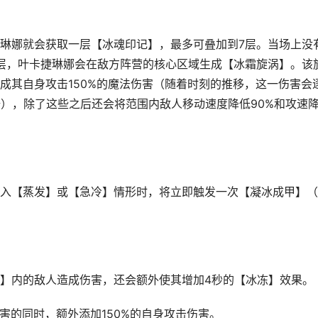
琳娜就会获取一层【冰魂印记】，最多可叠加到7层。当场上没
层，叶卡捷琳娜会在敌方阵营的核心区域生成【冰霜旋涡】。该
成其自身攻击150%的魔法伤害（随着时刻的推移，这一伤害会
倍），除了这些之后还会将范围内敌人移动速度降低90%和攻速
进入【蒸发】或【急冷】情形时，将立即触发一次【凝冰成甲】
涡】内的敌人造成伤害，还会额外使其增加4秒的【冰冻】效果。
害的同时，额外添加150%的自身攻击伤害。