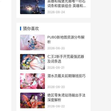
，
英雄和城堡光盾唯一符石
词条和套装组合 英雄和城
堡光盾怎么获得
2026-06-24
猜你喜欢
PUBG新地图资源分布解
析
2026-06-20
仁王2新手开荒最强武器
及词条选
2026-06-21
潜水员戴夫前期赚钱技巧
2026-06-20
绝区零朱鸢站场输出手法
深度解析
2026-06-22