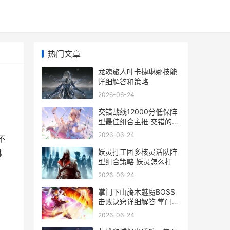
热门文章
龙魂旅人叶卡捷琳娜技能
详细解答和策略
2026-06-24
交错战线12000分低保阵
型最佳组合主推 交错的
线,距离终究越来越远什么
2026-06-24
不
意思
妖灵打工团多核灵活队阵
琳
型组合策略 妖灵怎么打
2026-06-24
掌门下山旖木魅魔BOSS
击败诀窍详细解答 掌门请
下山
2026-06-24