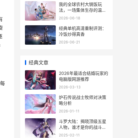
我的全球农村大锅饭玩
法，一场集体生存的温情
实验
2026-06-18
有
旋
经典单机高清重制评测：
冷饭炒得真香
逐
2026-06-21
降
经典文章
2026年最适合结婚玩家的
电脑版网游推荐
（每
2026-03-13
炉石传说战士牧师对决策
略分析
2026-01-11
斗罗大陆：揭晓顶级五星
人物，谁才是你的战斗神
器？
2025-02-11