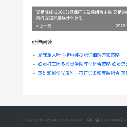
交错战线12000分低保阵型最佳组合主推 交错的
离终究越来越远什么意思
« 上一篇
2026
延伸阅读
龙魂旅人叶卡捷琳娜技能详细解答和策略
妖灵打工团多核灵活队阵型组合策略 妖灵怎
Copyright © 2025 All Rights Reserved.
蜀ICP备2024076665号
X