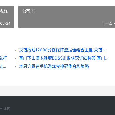
线,距
没有了！
-06-24
下一篇 
交错战线12000分低保阵型最佳组合主推 交错的线,距离终究越来越远什么意思
么打
掌门下山旖木魅魔BOSS击败诀窍详细解答 掌门请下山
英雄和城堡光盾唯一符石词条和套装组合 英雄和城堡光盾怎么获得
本周守愿者手机游戏兑换码集合和策略
ML地图