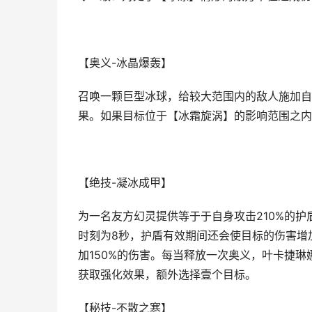
【奥义-冰晶爆轰】
召唤一颗巨型冰球，给较大范围内的敌人施加自
果。如果目标位于【冰霜旋涡】的影响范围之内
【绝技-凝冰成甲】
为一名友方幻灵提供等于于自身攻击210%的
时刻为8秒，护盾有效期间还会使目标的伤害增
加150%的伤害。每当释放一次奥义，叶卡捷
获取强化效果，额外选择壹个目标。
【秘技-不散之寒】