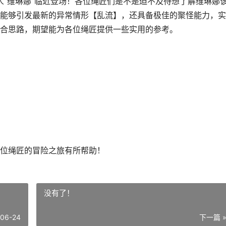
人“维琳娜”临近登场！各位绳匠们是不是迫不及待想了解维琳娜
能够引发最新的异常情形【乱流】，还具备极佳的聚怪能力，实
合思路，期望能为各位绳匠提供一些实用的参考。
位绳匠的冒险之旅有所帮助！
没有了！
-06-24
下一篇 