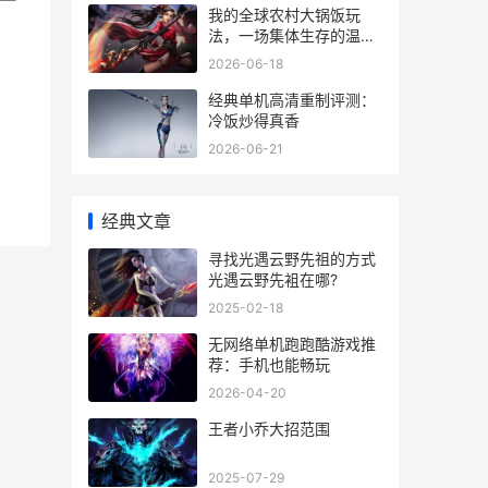
我的全球农村大锅饭玩
法，一场集体生存的温情
实验
2026-06-18
经典单机高清重制评测：
冷饭炒得真香
2026-06-21
经典文章
寻找光遇云野先祖的方式
光遇云野先袓在哪?
2025-02-18
无网络单机跑跑酷游戏推
荐：手机也能畅玩
2026-04-20
王者小乔大招范围
2025-07-29