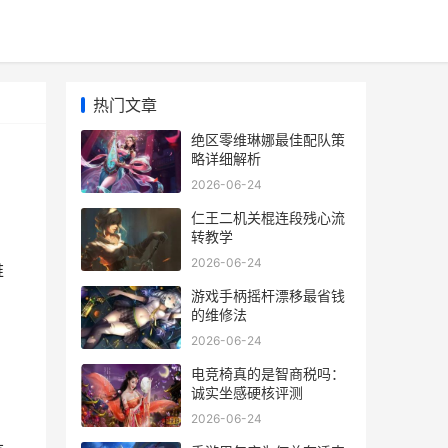
热门文章
绝区零维琳娜最佳配队策
略详细解析
2026-06-24
仁王二机关棍连段残心流
转教学
2026-06-24
维
游戏手柄摇杆漂移最省钱
的维修法
2026-06-24
电竞椅真的是智商税吗：
诚实坐感硬核评测
2026-06-24