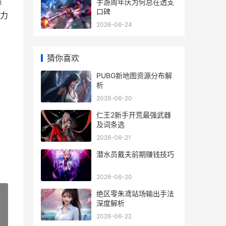
该
手游周年庆为何总在透支
口碑
力
2026-06-24
猜你喜欢
PUBG新地图资源分布解
析
2026-06-20
仁王2新手开荒最强武器
及词条选
2026-06-21
潜水员戴夫前期赚钱技巧
2026-06-20
绝区零朱鸢站场输出手法
深度解析
2026-06-22
»