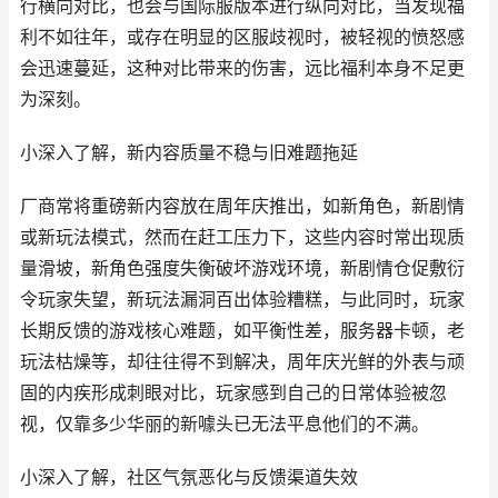
行横向对比，也会与国际服版本进行纵向对比，当发现福
利不如往年，或存在明显的区服歧视时，被轻视的愤怒感
会迅速蔓延，这种对比带来的伤害，远比福利本身不足更
为深刻。
小深入了解，新内容质量不稳与旧难题拖延
厂商常将重磅新内容放在周年庆推出，如新角色，新剧情
或新玩法模式，然而在赶工压力下，这些内容时常出现质
量滑坡，新角色强度失衡破坏游戏环境，新剧情仓促敷衍
令玩家失望，新玩法漏洞百出体验糟糕，与此同时，玩家
长期反馈的游戏核心难题，如平衡性差，服务器卡顿，老
玩法枯燥等，却往往得不到解决，周年庆光鲜的外表与顽
固的内疾形成刺眼对比，玩家感到自己的日常体验被忽
视，仅靠多少华丽的新噱头已无法平息他们的不满。
小深入了解，社区气氛恶化与反馈渠道失效