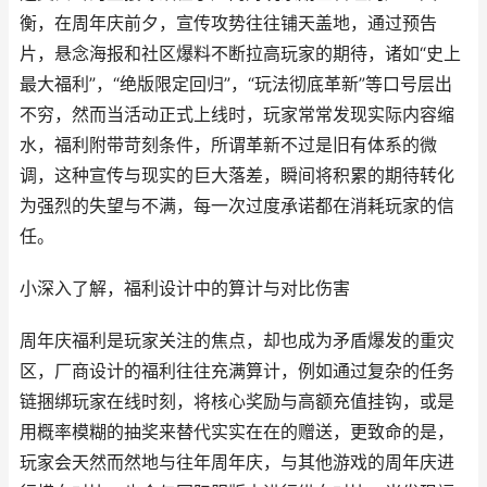
衡，在周年庆前夕，宣传攻势往往铺天盖地，通过预告
片，悬念海报和社区爆料不断拉高玩家的期待，诸如“史上
最大福利”，“绝版限定回归”，“玩法彻底革新”等口号层出
不穷，然而当活动正式上线时，玩家常常发现实际内容缩
水，福利附带苛刻条件，所谓革新不过是旧有体系的微
调，这种宣传与现实的巨大落差，瞬间将积累的期待转化
为强烈的失望与不满，每一次过度承诺都在消耗玩家的信
任。
小深入了解，福利设计中的算计与对比伤害
周年庆福利是玩家关注的焦点，却也成为矛盾爆发的重灾
区，厂商设计的福利往往充满算计，例如通过复杂的任务
链捆绑玩家在线时刻，将核心奖励与高额充值挂钩，或是
用概率模糊的抽奖来替代实实在在的赠送，更致命的是，
玩家会天然而然地与往年周年庆，与其他游戏的周年庆进