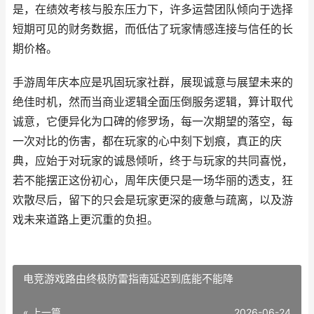
是，在绩效考核与股东压力下，许多运营团队倾向于选择
短期可见的财务数据，而低估了玩家情感连接与信任的长
期价格。
手游周年庆本应是巩固玩家社群，展现诚意与展望未来的
绝佳时机，然而当商业逻辑全面压倒服务逻辑，算计取代
诚意，它便异化为口碑的修罗场，每一次期望的落空，每
一次对比的伤害，都在玩家的心中刻下划痕，真正的庆
典，应始于对玩家的诚恳倾听，终于与玩家的共同喜悦，
若不能摆正这份初心，周年庆便只是一场华丽的透支，狂
欢散尽后，留下的只会是玩家更深的疲惫与疏离，以及游
戏未来道路上更沉重的负担。
电竞游戏路由终极防雷指南延迟到底能不能降
« 上一篇
2026-06-24