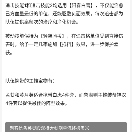
追击技能1和追击技能2均选用【阳春白雪】，不仅能治愈
己方血量最低的单位，还能驱散负面效果，每次追击都为
队伍提供高频次的治疗和净化机会。
被动技能保持为【轻装驰援】，在追击格单位受到直接伤
害时，给予一定几率施加【抵挡】效果，进一步保护孟
获。
队伍携带的主推宝物有：
孟获和黄月英适合携带白虎4件套，而鲁肃则主推装备神农
4件套以提供最佳的阵型效果。
刺客信条英灵殿双持大剑割草流终极奥义