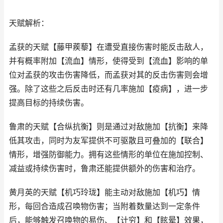
天赋解析：
孟获的天赋【藤甲蒺藜】在遭受直接伤害时能反击敌人，
并有概率附加【流血】情形，使得受到【流血】影响的单
位对孟获的攻击伤害降低，而孟获对其的反击伤害则会增
强。除了这些之后反击时还有几率施加【疫病】，进一步
提高目标的持续伤害。
鲁肃的天赋【合纵抗衡】则是通过对敌施加【抗衡】来降
低其攻击，同时为友军提供不可驱散且可叠加的【联合】
情形，增强防御能力。拥有这些情形的单位在施加控制、
减益或持续伤害时，鲁肃还能提供额外的伤害和治疗。
黄月英的天赋【机巧玲珑】能主动对敌施加【机巧】情
形，每回合造成召唤物伤害；当附着数量达到一定条件
后，能够触发召唤物的易伤、【计穷】和【眩晕】效果，