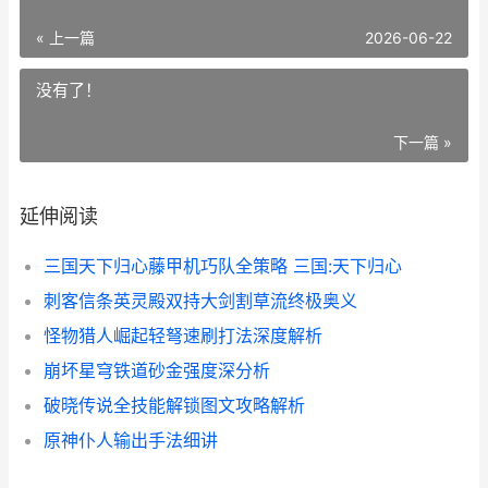
« 上一篇
2026-06-22
没有了！
下一篇 »
延伸阅读
三国天下归心藤甲机巧队全策略 三国:天下归心
刺客信条英灵殿双持大剑割草流终极奥义
怪物猎人崛起轻弩速刷打法深度解析
崩坏星穹铁道砂金强度深分析
破晓传说全技能解锁图文攻略解析
原神仆人输出手法细讲