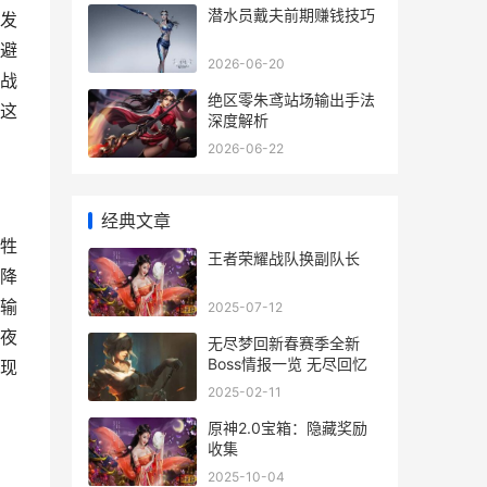
潜水员戴夫前期赚钱技巧
发
避
2026-06-20
战
绝区零朱鸢站场输出手法
这
深度解析
2026-06-22
经典文章
牲
王者荣耀战队换副队长
降
输
2025-07-12
夜
无尽梦回新春赛季全新
Boss情报一览 无尽回忆
现
2025-02-11
原神2.0宝箱：隐藏奖励
收集
2025-10-04