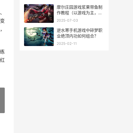
摩尔庄园游戏浆果带鱼制
、
作教程（以游戏为主，享
受美食乐趣）
变
2025-07-03
，
逆水寒手机游戏中碎梦职
业绝顶内功如何组合？
2025-02-11
练
红
»