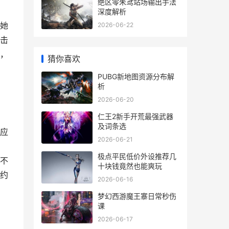
绝区零朱鸢站场输出手法
深度解析
她
2026-06-22
击
，
猜你喜欢
PUBG新地图资源分布解
析
2026-06-20
仁王2新手开荒最强武器
及词条选
应
2026-06-21
极点平民低价外设推荐几
不
十块钱竟然也能爽玩
约
2026-06-16
梦幻西游魔王寨日常秒伤
课
2026-06-17