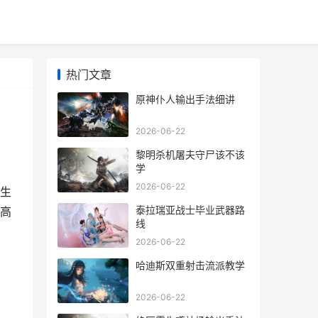
热门文章
原神仆人输出手法细讲
2026-06-22
黎明杀机屠夫守尸该不该
学
2026-06-22
生
泰拉瑞亚战士毕业武器路
高
线
2026-06-22
哈迪斯双重射击流派教学
2026-06-22