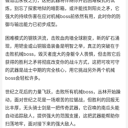
锻造出永夜之刃，这把武器将伴随你开启困难模式的试
炼，别忘了探索地狱的暗影箱，或许能找到阳炎之矛，它
强大的持续伤害在应对机械boss前依然有用，此时你的防
御与输出能力已初步成型。
困难模式的钢铁洪流，击败血肉墙全球剧变，新的矿石涌
现，用钯金或山铜锻造装备是明智之举，真正的突破在于
击败机械boss，毁灭者庞大的身躯令人畏惧，但击败它后
获得的胜利之矛将彻底改变你的战斗方式，这把可攻可守
的武器是战士中期的完全核心，用它挑战另外两个机械
boss会轻松许多。
世纪之花后的力量飞跃，击败所有机械boss，丛林开始躁
动，面对世纪之花是一场艰苦的拉锯战，但胜利的回报无
比丰厚，无头骑士剑是一把传奇武器，它召唤的南瓜头能
自动追踪敌人，提供强大的范围支援，这把武器能帮助你
扫荡地牢，面对接下来的强大敌人。