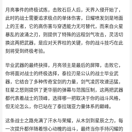
月亮事件的终极试炼，击败石巨人后，天界入侵开始了，
此时的战士需要追求极点的单体伤害，日耀喷发剑是地面
上的王者，它的高伤害与穿透能力无可替代，而来自火星
暴乱的波涌之刃，则提供了特殊的远程剑气攻击，灵活切
换这两把武器，是应对天界柱的关键，你的战斗技巧在此
刻将受到终极考验。
毕业武器的最终抉择，月亮领主是最后的屏障，击败它，
你将面对战士的终极选择，泰拉刃是公认的战士毕业武
器，它结合了多种传奇宝剑的力量，剑气凌厉攻速迅猛，
狂星之怒则提供了更华丽的弹幕与范围压制，这两把武器
都代表着战士的顶峰，选择哪一把取决于你的战斗风格，
但无论怎么，你已站在了泰拉瑞亚力量体系的巅峰。
这条战士之路充满了汗水与荣耀，从木剑到星辰之力，每
一次提升都伴随着惊心动魄的战斗，最终当你手持闪耀的