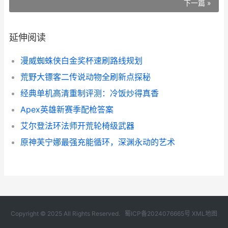
下一篇 »
延伸阅读
漫威蜘蛛侠白金奖杯速刷路线规划
荒野大镖客二传说动物全刷新点探秘
经典单机高清重制评测：冷饭炒得真香
Apex英雄新赛季配枪答案
艾尔登法环法师开荒轮椅级武器
原神芙宁娜最强充能循环，深渊永动的艺术
Copyright © 2025 All Rights Reserved.
蜀ICP备2024076665号
XML地图