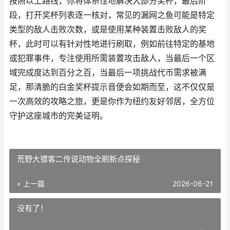
按照以上路线，你将体系性地解决大部分奖杯，最后阶
段，打开奖杯列表逐一核对，常见的漏网之鱼可能是特定
类型的敌人击败次数，或是使用某种装置击败敌人的奖
杯，此时可以有针对性地进行刷取，例如前往特定的基地
或犯罪事件，专注使用所需装置攻击敌人，当最后一个区
域完成度达到百分之百，当最后一项挑战代币需求被满
足，那清脆的白金奖杯提示音便会如期而至，这不仅仅是
一次高效的攻略之旅，更是你作为纽约友好邻居，全方位
守护这座城市的完美证明。
荒野大镖客二传说动物全刷新点探秘
« 上一篇
2026-06-21
没有了！