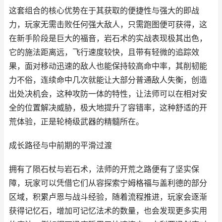
这套组合的核心优势在于其获取的便捷性与强大的即战
力，玩家无需击败任何强大敌人，只需跑图便可获得，这
在新手阶段是巨大的福音，岩石术的实战表现极其出色，
它的施法距离远，飞行速度较快，且带有轻微的追踪效
果，面对移动迅速的敌人也能保持较高命中率，其削韧能
力不俗，连续命中几次就能让大部分普通敌人失衡，创造
出处决机会，这种攻防一体的特性，让法师可以在相对安
全的位置解决威胁，极大地提升了容错率，这种舒适的开
荒体验，正是轮椅级武器的精髓所在。
成长路径与中前期的平滑过渡
拥有了陨石杖与岩石术，法师的开荒之路便有了坚实保
障，玩家可以凭借它们从容探索宁姆格福与盖利德的部分
区域，积累卢恩与战斗经验，随着流程推进，玩家会逐渐
获得记忆石，增加可记忆法术的数量，也会发现更多实用