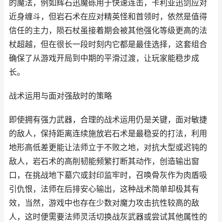
的魔法，例如辉石迅魔砾用于快速连击，卡利亚迅剑应对
近身缠斗，但岩石术在应对精英怪和首领时，依然是值得
信任的主力，陨石杖虽接着期会被其他强化等级更高的法
杖超越，但在很长一段时刻内它都是最佳选择，这套组合
确保了从游戏开局到中期的平滑过渡，让玩家能稳步成
长。
战术运用与面对强敌时的策略
即使拥有强力武器，合理的战术运用仍是关键，面对敏捷
的敌人，保持距离连续施放岩石术是最稳妥的打法，利用
地形高低差更能让法师立于不败之地，对抗大型或迟钝的
敌人，岩石术的高削韧能频繁打断其动作，创造输出窗
口，在挑战地下墓穴或封印监牢时，召唤骨灰作为肉盾吸
引仇恨，法师在后排安心输出，这种战术简单却极其有
效，当然，游戏中也存在少数对魔力攻击抗性较高的敌
人，这时便需要法师灵活切换战灰武器或尝试其他属性的