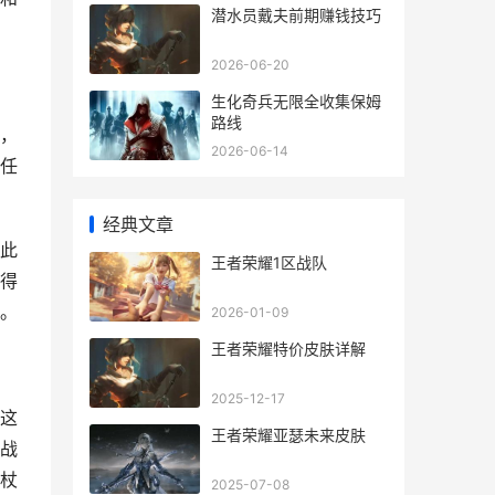
潜水员戴夫前期赚钱技巧
2026-06-20
生化奇兵无限全收集保姆
路线
，
2026-06-14
任
经典文章
此
王者荣耀1区战队
得
。
2026-01-09
王者荣耀特价皮肤详解
2025-12-17
这
王者荣耀亚瑟未来皮肤
战
杖
2025-07-08