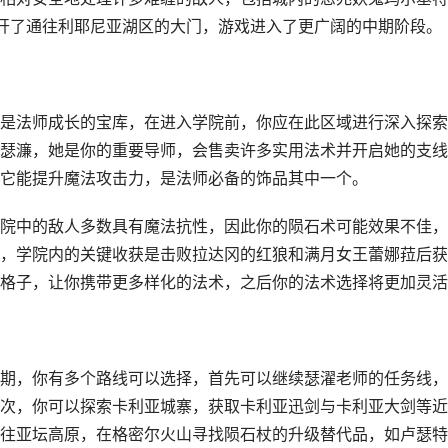
打开了通往利耶尼亚湖区的大门，游戏进入了更广阔的中期阶段。
是法师成长的宝库，在进入学院前，你应在此区域进行深入探索
瑟濂，她是你的重要导师，会售卖许多实用法术并开启她的支线
它能提升魔法攻击力，是法师必备的饰品其中一个。
院中的敌人多数具有魔法抗性，因此你的陨石术可能效果不佳，
，学院内的关键收获是击败拉达冈的红狼和满月女王蕾娜菈后获
格子，让你携带更多样化的法术，之后你的法术选择将更加灵活
期，你有多个路线可以选择，首先可以继续瑟濯老师的任务线，
次，你可以探索卡利亚城寨，获取卡利亚迅剑与卡利亚大剑等近
往亚坛高原，在格密尔火山寻找陨石杖的升级替代品，如卢瑟特