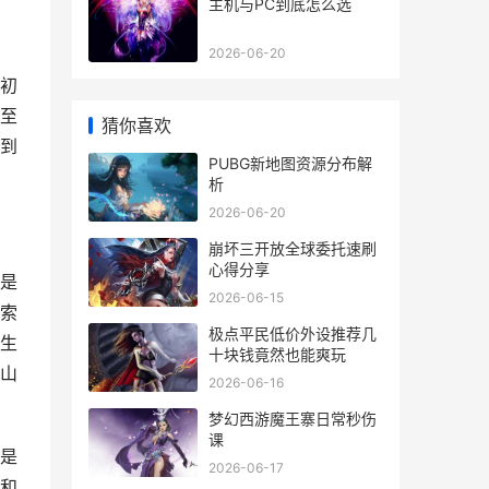
主机与PC到底怎么选
2026-06-20
初
至
猜你喜欢
到
PUBG新地图资源分布解
析
2026-06-20
崩坏三开放全球委托速刷
心得分享
是
2026-06-15
索
极点平民低价外设推荐几
生
十块钱竟然也能爽玩
山
2026-06-16
梦幻西游魔王寨日常秒伤
课
是
2026-06-17
和