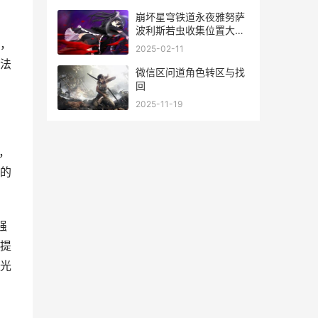
崩坏星穹铁道永夜雅努萨
波利斯若虫收集位置大全
，
崩坏星穹铁道永冬岭的宝
2025-02-11
箱
法
微信区问道角色转区与找
回
2025-11-19
，
灰的
强
提
光