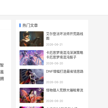
热门文章
艾尔登法环法师开荒路线
图
2026-06-21
卡厄思梦境混沌深渊策略
卡厄思梦境混沌骰子
2026-06-20
智
DNF增幅打造最省钱思路
虽
拥
2026-06-20
怪物猎人荒野大锤眩晕流
2026-06-20