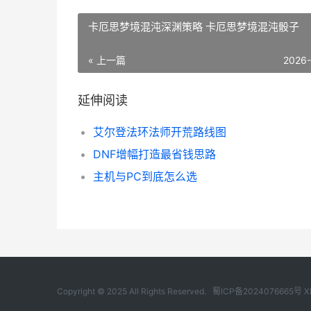
卡厄思梦境混沌深渊策略 卡厄思梦境混沌骰子
« 上一篇
2026
延伸阅读
艾尔登法环法师开荒路线图
DNF增幅打造最省钱思路
主机与PC到底怎么选
Copyright © 2025 All Rights Reserved.
蜀ICP备2024076665号
X