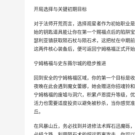
开局选择与关键初期目标
对于法师开荒而言，选择观星者作为初始职业是
始的钥匙道具能让你在第一个赐福点后的陷阱宝
瑟利亚镇获取陨石杖与陨石术，这把杖在中期前
这两件核心装备后，便可返回宁姆格福正式开始
宁姆格福与史东薇尔城的稳步推进
回到安全的宁姆格福区域，你的第一个目标是收
夜晚在此会遇到魔女蕾娜，她会赠送你招魂铃和
宁姆格福的废墟与洞穴，积累卢恩提升等级，优
活力也需要适度投资以避免被秒杀，当你感觉准
丘。
在风暴山丘，务必找到并进修法术辉石迅魔砾，
必经之路，利用陨石术的超远距离攻击，你可以