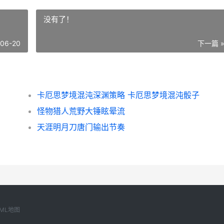
没有了！
-06-20
下一篇 
卡厄思梦境混沌深渊策略 卡厄思梦境混沌骰子
怪物猎人荒野大锤眩晕流
天涯明月刀唐门输出节奏
ML地图