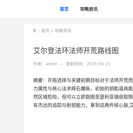
首页
攻略资讯
首页
>
攻略资讯
艾尔登法环法师开荒路线图
作者：
admin
•
更新时间：2026-06-21
摘要：开局选择与关键初期目标对于法师开荒而
力属性与核心法术辉石魔砾，初始的钥匙道具能
然区域危险，但可以立即跑图至瑟利亚镇获取陨
有杰出的追踪与削韧能力，拿到这两件核心装,