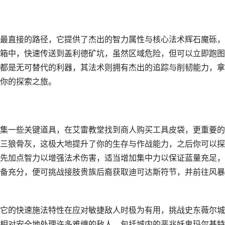
最直接的路径，它提供了杰出的智力属性与核心法术辉石魔砾，
箱中，快速传送到盖利德矿坑，虽然区域危险，但可以立即跑图
都是无可替代的利器，其法术则拥有杰出的追踪与削韧能力，拿
你的探索之旅。
集一些关键道具，在艾雷教堂找到商人购买工具皮袋，更重要的
三狼骨灰，这极大地提升了你的生存与作战能力，之后你可以探
先加点智力以增强法术伤害，适当增加集中力以保证蓝量充足，
备充分，便可挑战接肢贵族后裔获取迪可达斯符节，并前往风暴
它的快速施法特性在应对敏捷敌人时极为有用，挑战史东薇尔城
相对安全地处理许多难缠的敌人，包括城内的恶兆妖鬼玛尔基特