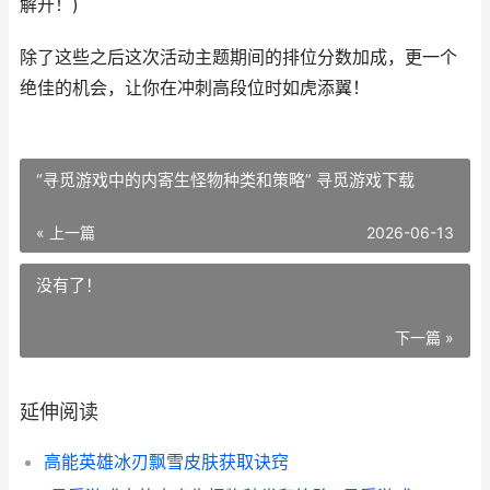
解开！)
除了这些之后这次活动主题期间的排位分数加成，更一个
绝佳的机会，让你在冲刺高段位时如虎添翼！
“寻觅游戏中的内寄生怪物种类和策略” 寻觅游戏下载
« 上一篇
2026-06-13
没有了！
下一篇 »
延伸阅读
高能英雄冰刃飘雪皮肤获取诀窍