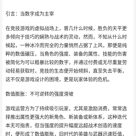
引言：当数字成为主宰
在竞技游戏的虚拟战场上，曾几什么时候，胜负的天平更
多倾向于技巧的娴熟与战术的灵动，然而，不知从什么时
候起，一种冰冷而完全的力量悄然占据了上风，那便是纯
粹的数值碾压，当角色的强度、装备的属性、技能的伤害
被简化为可以粗暴比较的数字，并通过付费或无尽重复劳
动轻易获取时，竞技的生态便开始倾斜，直至失去平衡，
这不仅是游戏设计的困境，更是玩家体验的危机。
数值膨胀：不可逆转的强度滑坡
游戏运营方为了持续吸引玩家，尤其是激励消费，常常选
择推出属性更强大的新角色、新装备或新体系，这种迭代
本无可指责，但当强度的提升幅度远超战术创造的速度
时，便形成了数值膨胀，旧时代的英雄与武器迅速贬值，