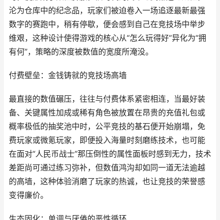
沦为仓库中的纪念品，玩家们被迫卷入一场追逐最新最强
数字的赛跑中，稍有停歇，便会感到自己在竞技场中举步
维艰，这种设计使得游戏的核心从“怎么玩得好”异化为“拥
有何”，策略的深度被数值的宽度所淹没。
付费壁垒：金钱铸就的竞技场高墙
最直接的数值碾压，往往与付费体系紧密相连，当最好装
备、关键属性加成或稀有角色被放置在昂贵的充值礼包或
概率极低的抽奖池中时，公平竞技的基石便开始崩塌，免
费玩家或微氪玩家，即便投入海量时刻磨练技术，也可能
在面对“人民币战士”那压倒性的属性面板时感到无力，技术
差距尚可通过练习弥补，但数值鸿沟却如同一道无法逾越
的高墙，这种体验消磨了玩家的热诚，也让竞技的荣誉感
变得廉价。
生态固化：单调与厌倦的恶性循环