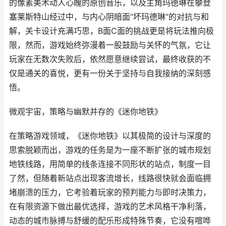
的像素美术动人心魄的原创音乐，以及主角玛德琳在攀登
塞莱斯特山经过中，与内心阴暗面“坏玛德琳”的对抗与和
解，关卡设计充满巧思，B面C面的挑战更是将玩法推向极
限，然而，游戏始终弥漫着一股鼓励与关怀的气氛，它让
玩家在无数次失败后，依然愿意继续尝试，最终收获的不
仅是通关的喜悦，更有一份关于坚持与自我接纳的深刻感
悟。
微观宇宙，策略与幽默并存的《迷你地铁》
在策略游戏领域，《迷你地铁》以其极简的设计与深度的
思索脱颖而出，游戏的任务是为一座不断扩张的城市规划
地铁线路，用简单的线条连接不同形状的站点，制度一目
了然，但随着新站点出现客流增长，线路很快就会面临拥
堵崩溃的压力，它考验着玩家的预判能力与即时决策力，
在有限资源下做出最优选择，游戏的艺术风格干净利落，
动态的城市脉搏与舒缓的配乐形成特殊节奏，它没有喧哗