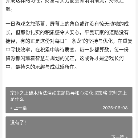
养成这样的习性，财富与实力便会如涓涓细流，持续汇
聚。
一日游戏之旅落幕，屏幕上的角色或许没有惊天动地的成
长，但那份扎实的积累感令人安心，平民玩家的道路没有
捷径，有的正是这份对每日“一条龙”的坚持与优化，在重复
中寻找效率，在积累中等待质变，每一步都算数，每一份
资源都闪耀着智慧与规划的光芒，这或许才是游戏长河
中，最持久的乐趣与成就感所在。
宗师之上破木悟法活动主题指导和心法获取策略 宗师之上
是什么
« 上一篇
2026-06-08
没有了！
下一篇 »