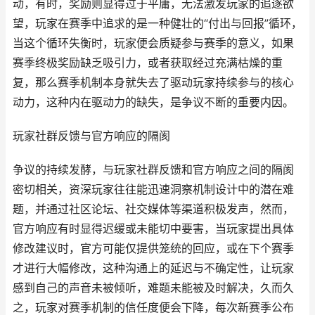
动，有时，奖励则显得过于平庸，无法激发玩家的追逐欲
望，玩家在赛季中追求的是一种健壮的“付出与回报”循环，
当这个循环失衡时，玩家便会质疑参与赛季的意义，如果
赛季终极奖励缺乏吸引力，或者获取经过充满枯燥的重
复，那么赛季机制本身就失去了驱动玩家持续参与的核心
动力，这种内在驱动力的缺失，是争议不断的重要内因。
玩家社群反馈与官方响应的隔阂
争议的持续发酵，与玩家社群反馈和官方响应之间的隔阂
密切相关，资深玩家往往能迅速洞察机制设计中的潜在难
题，并通过社区论坛、社交媒体等渠道积极发声，然而，
官方响应有时显得迟缓或未能切中要害，当玩家提出具体
修改建议时，官方可能仅提供笼统的回应，或在下个赛季
才进行大幅修改，这种沟通上的延迟与不确定性，让玩家
感到自己的声音未被倾听，难题未能被及时解决，久而久
之，玩家对赛季机制的信任度便会下降，每次新赛季公布