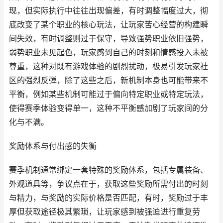
现，但实际执行中往往出现偏差，有时调整幅度过大，彻
底改变了某个职业的核心玩法，让玩家苦心经营的构建瞬
间失效，有时调整则过于保守，导致强势职业依旧强势，
弱势职业未见起色，玩家感到自己的时刻和情感投入未被
尊重，这种对既有游戏体验的剧烈扰动，极易引发玩家社
区的强烈反弹，除了这些之后，新机制本身也可能带来不
平衡，例如某些机制可能过于偏向特定职业或特定玩法，
使得赛季体验变得单一，这种不平衡感加剧了玩家间的分
化与不满。
奖励体系与付出感的失衡
赛季机制通常绑定一套特殊的奖励体系，包括专属装备、
外观道具等，争议点在于，获取这些奖励所需付出的时刻
与精力，与奖励的实际价格是否匹配，有时，奖励过于丰
厚但获取途径极其繁琐，让玩家感到被强迫进行重复劳