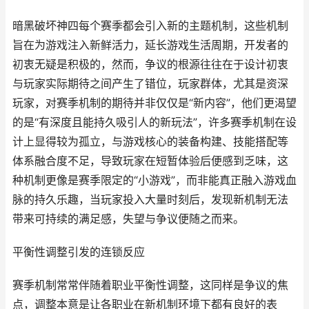
暗黑破坏神四每个赛季都会引入新的主题机制，这些机制
旨在为游戏注入新鲜活力，延长游戏生活周期，开发者的
初衷无疑是积极的，然而，争议的根源往往在于设计初衷
与玩家实际期待之间产生了错位，玩家群体，尤其是资深
玩家，对赛季机制的期待并非仅仅是“新内容”，他们更渴望
的是“有深度且能持久吸引人的新玩法”，许多赛季机制在设
计上显得较为孤立，与游戏核心的装备构建、技能搭配等
体系融合度不足，导致玩家在短暂体验后便感到乏味，这
种机制更像是赛季限定的“小游戏”，而非能真正融入游戏血
脉的持久乐趣，当玩家投入大量时刻后，发现新机制无法
带来可持续的满足感，失望与争议便随之而来。
平衡性调整引发的连锁反应
赛季机制常常伴随着职业平衡性调整，这同样是争议的焦
点，调整本意是让各职业在新机制环境下都有良好的表