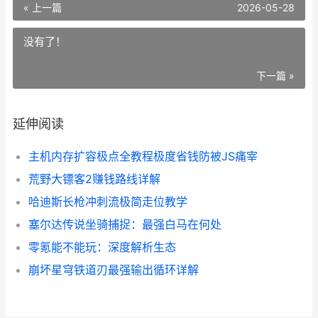
« 上一篇
2026-05-28
没有了！
下一篇 »
延伸阅读
主机内存扩容极点全教程极度省钱防被JS痛宰
荒野大镖客2赚钱路线详解
哈迪斯长枪冲刺流极简走位教学
塞尔达传说坐骑捕捉：最强白马在何处
零氪能不能玩：深度解析生态
崩坏星穹铁道刃最强输出循环详解