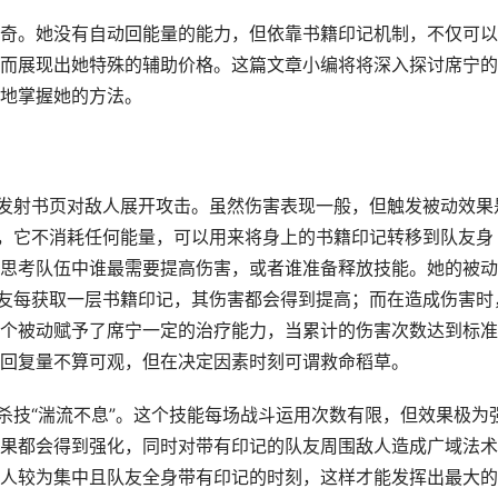
奇。她没有自动回能量的能力，但依靠书籍印记机制，不仅可以
而展现出她特殊的辅助价格。这篇文章小编将将深入探讨席宁的
地掌握她的方法。
，发射书页对敌人展开攻击。虽然伤害表现一般，但触发被动效果
性，它不消耗任何能量，可以用来将身上的书籍印记转移到队友身
思考队伍中谁最需要提高伤害，或者谁准备释放技能。她的被动
队友每获取一层书籍印记，其伤害都会得到提高；而在造成伤害时
个被动赋予了席宁一定的治疗能力，当累计的伤害次数达到标准
回复量不算可观，但在决定因素时刻可谓救命稻草。
杀技“湍流不息”。这个技能每场战斗运用次数有限，但效果极为
果都会得到强化，同时对带有印记的队友周围敌人造成广域法术
人较为集中且队友全身带有印记的时刻，这样才能发挥出最大的