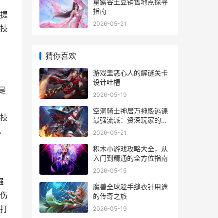
星露谷土豆销售地点探寻
指南
提
2026-05-21
技
猜你喜欢
游戏里恶心人的解谜关卡
设计吐槽
是
2026-05-19
空洞骑士神居万神殿逃课
技
最强流派：资深玩家的智
慧选择
，
2026-05-21
积木小游戏攻略大全，从
入门到精通的全方位指南
2026-05-15
强
魔兽全球趁手缝衣针用途
伤
的传奇之旅
打
2026-05-19