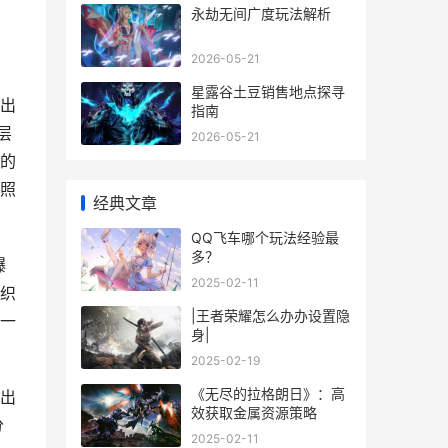
永劫无间广度玩法解析
2026-05-21
星露谷土豆销售地点探寻
出
指南
层
2026-05-21
的
照
经典文章
QQ飞车哪个玩法经验最
多？
爆
2025-02-11
织
|王者荣耀怎么办办设置隐
一
身|
2025-02-19
《无尽的拉格朗日》：高
出
效获取金属资源策略
分
2025-02-11