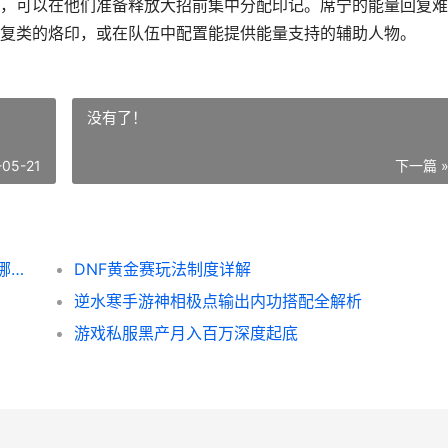
，可以在他们准备释放大招前集中分配印记。席宁的能量回复难
复类的烙印，或在队伍中配置能提供能量支持的辅助人物。
没有了！
-05-21
下一篇 
无期迷途席宁人物技能综合解析 无期迷途是哪个公司的
DNF黄金赛玩法制度详解
逆水寒手游神相极点输出内功搭配全解析
游戏私服黑产月入百万深度起底