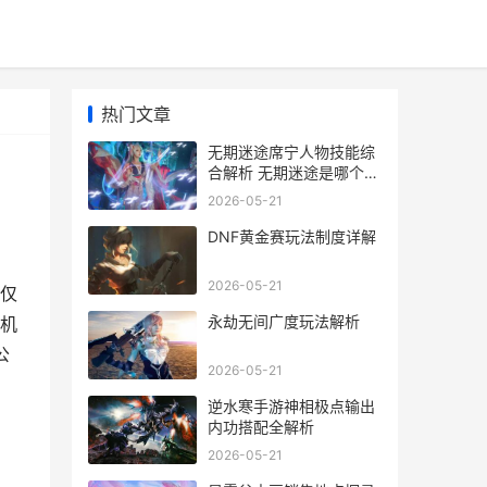
热门文章
无期迷途席宁人物技能综
合解析 无期迷途是哪个公
司的
2026-05-21
DNF黄金赛玩法制度详解
2026-05-21
仅
永劫无间广度玩法解析
机
公
2026-05-21
逆水寒手游神相极点输出
内功搭配全解析
2026-05-21