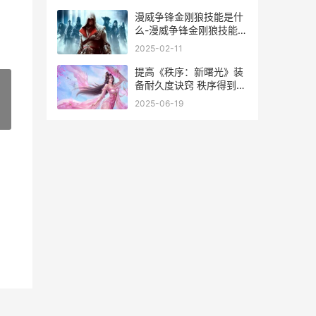
漫威争锋金刚狼技能是什
么-漫威争锋金刚狼技能一
览 漫威争锋金刚狼设计
2025-02-11
提高《秩序：新曙光》装
备耐久度诀窍 秩序得到改
善
2025-06-19
»