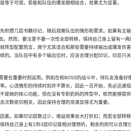
是等于可观，若能和队伍的爆发期相结合，效果尤为显著。
先积攒几层书籍印记，随后观察队伍的情形和需求。如果有主输
过去。然而，要注意不要一次性全部转移，保持自己身上留有一两
就阵型配置而言，席宁尤其适合和那些需要持续输出或爆发伤害
续的。当队伍中有多个输出位时，应该合理分配印记，切忌只关
需要在重要时刻运用。例如在和BOSS的战斗中，待队友准备好
率。心流情形的持续时刻并不算长，因此一旦开始，务必迅速组
不是她的核心功能，但在没有专职奶妈的阵型中，依然能够提供
击次数密切相关，因此保持合理的攻速显得尤为重要。
因素。如果印记层数过少，增益效果会大打折扣；而若全部转移
保持自己身上有2到3层印记是相对理想的，剩余的则可以合理