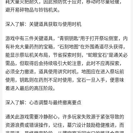
耗大量火把耐久，因此预防优于应对，移动时尽量轻缓，
避开易碎物品与铃铛机关。
深入了解：关键道具获取与使用时机
游戏中有三件关键道具，“青铜钥匙”用于打开祭坛侧室，内
有补充大量药剂的宝箱，“石刻地图”在外围甬道尽头获得，
能显示祭坛机关布局，节省探索时刻，“蛇眼宝石”是通关必
需品，但取得后会持续吸引大蛇注意，此时不应再探索，
必须全力撤退，道具使用讲究时机，地图应在进入祭坛前
使用，钥匙则在药剂不足时使用，宝石一旦入手，便意味
着进入最后的高压阶段。
深入了解：心态调整与最终撤离要点
通关此游戏需要冷静耐心，许多玩家失败源于紧张导致的
资源浪费或错误操作，记住，墓穴设计鼓励稳健推进，而