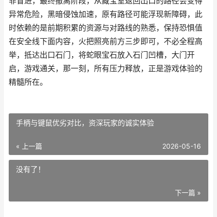
非冒进，最终撤离阶段，从藏宝室返回出口的路径会变得
异常危险，黑暗侵蚀加速，原有路径可能浮现新障碍，此
时依赖的是前期积累的资源与对路线的熟悉，保持恐惧值
在安全线下面内容，火把照亮前方三步即可，不必全程高
举，抵达出口石门，将蛇眼宝石放入石门凹槽，大门开
启，游戏通关，那一刻，所有压力释放，正是游戏体验的
精髓所在。
手柄与键鼠优劣对比，资深玩家的诚实体验
« 上一篇
2026-05-16
没有了！
下一篇 »