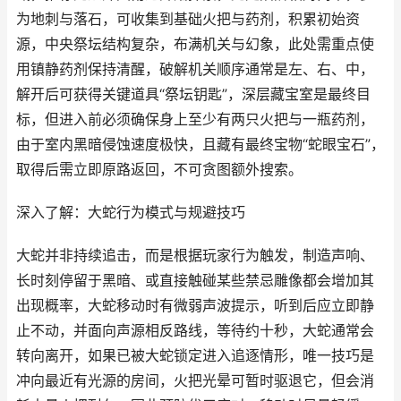
为地刺与落石，可收集到基础火把与药剂，积累初始资
源，中央祭坛结构复杂，布满机关与幻象，此处需重点使
用镇静药剂保持清醒，破解机关顺序通常是左、右、中，
解开后可获得关键道具“祭坛钥匙”，深层藏宝室是最终目
标，但进入前必须确保身上至少有两只火把与一瓶药剂，
由于室内黑暗侵蚀速度极快，且藏有最终宝物“蛇眼宝石”，
取得后需立即原路返回，不可贪图额外搜索。
深入了解：大蛇行为模式与规避技巧
大蛇并非持续追击，而是根据玩家行为触发，制造声响、
长时刻停留于黑暗、或直接触碰某些禁忌雕像都会增加其
出现概率，大蛇移动时有微弱声波提示，听到后应立即静
止不动，并面向声源相反路线，等待约十秒，大蛇通常会
转向离开，如果已被大蛇锁定进入追逐情形，唯一技巧是
冲向最近有光源的房间，火把光晕可暂时驱退它，但会消