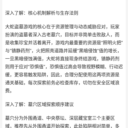
深入了解：核心机制解析与生存法则
大蛇盗墓游戏的核心在于资源管理与动态威胁应对，玩家
扮演的盗墓者深入古老墓穴，目标并非简单击败敌人，而
是收集珍宝并活着离开，游戏内最重要的资源是“照明火把”
与“镇静药剂”，火把照亮道路并延缓“黑暗侵蚀”值的增长，
一旦黑暗侵蚀满值，大蛇将直接现身终结游戏，镇静药剂
则用于应对“恐惧值”，恐惧值过高会导致视野模糊、行动迟
缓，更容易触发陷阱，因此，合理分配使用这两项资源是
通关基础，每次探索前务必检查库存，切勿在安全区域浪
费。
深入了解：墓穴区域探索顺序建议
墓穴分为外围甬道、中央祭坛、深层藏宝室三个主要区
域，推荐先从外围甬道开始探索，此处陷阱相对简单，多