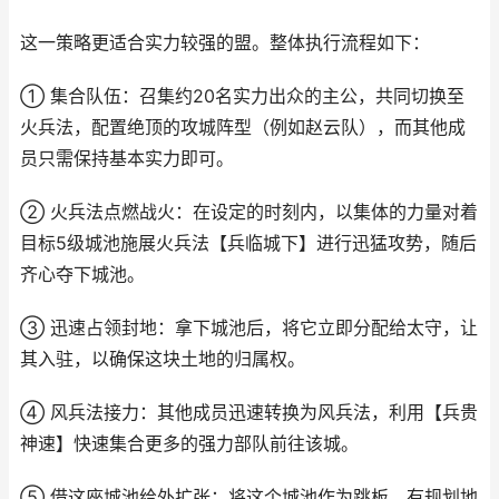
这一策略更适合实力较强的盟。整体执行流程如下：
① 集合队伍：召集约20名实力出众的主公，共同切换至
火兵法，配置绝顶的攻城阵型（例如赵云队），而其他成
员只需保持基本实力即可。
② 火兵法点燃战火：在设定的时刻内，以集体的力量对着
目标5级城池施展火兵法【兵临城下】进行迅猛攻势，随后
齐心夺下城池。
③ 迅速占领封地：拿下城池后，将它立即分配给太守，让
其入驻，以确保这块土地的归属权。
④ 风兵法接力：其他成员迅速转换为风兵法，利用【兵贵
神速】快速集合更多的强力部队前往该城。
⑤ 借这座城池给外扩张：将这个城池作为跳板，有规划地