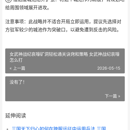
给周围领域展开进攻。
注意事项：此战略并不适合开局立即运用，提议先选择对
方驻军较少的城池作为突破口，以避免遭到反击的风险。
女武神战纪哀嚎矿洞轻松通关诀窍和策略 女武神战纪哀嚎
怎么打
« 上一篇
2026-05-15
没有了！
下一篇 »
延伸阅读
三国天下归心如何在跨服远征中运用兵法 三国天下归心如何增加战力