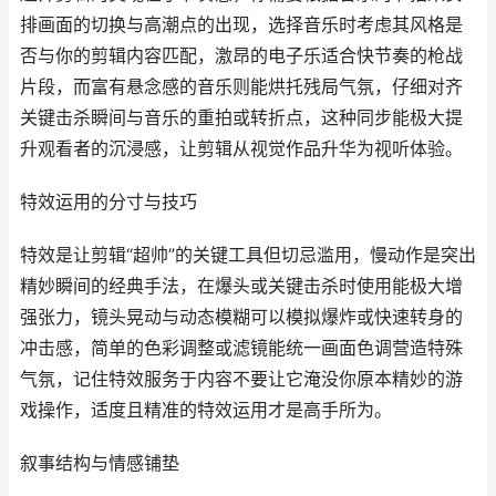
排画面的切换与高潮点的出现，选择音乐时考虑其风格是
否与你的剪辑内容匹配，激昂的电子乐适合快节奏的枪战
片段，而富有悬念感的音乐则能烘托残局气氛，仔细对齐
关键击杀瞬间与音乐的重拍或转折点，这种同步能极大提
升观看者的沉浸感，让剪辑从视觉作品升华为视听体验。
特效运用的分寸与技巧
特效是让剪辑“超帅”的关键工具但切忌滥用，慢动作是突出
精妙瞬间的经典手法，在爆头或关键击杀时使用能极大增
强张力，镜头晃动与动态模糊可以模拟爆炸或快速转身的
冲击感，简单的色彩调整或滤镜能统一画面色调营造特殊
气氛，记住特效服务于内容不要让它淹没你原本精妙的游
戏操作，适度且精准的特效运用才是高手所为。
叙事结构与情感铺垫