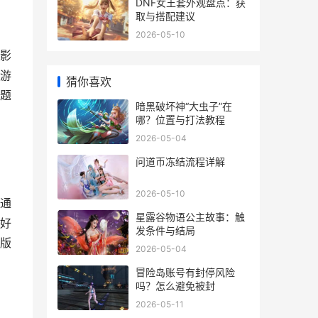
DNF女王套外观盘点：获
取与搭配建议
2026-05-10
影
游
猜你喜欢
题
暗黑破坏神“大虫子”在
哪？位置与打法教程
2026-05-04
问道币冻结流程详解
2026-05-10
通
星露谷物语公主故事：触
好
发条件与结局
版
2026-05-04
冒险岛账号有封停风险
吗？怎么避免被封
2026-05-11