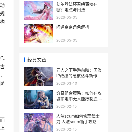
艾尔登法环召唤冤魂在
动
哪？地点与用法
规
2026-05-05
构
问道京京角色解析
2026-05-05
作
经典文章
古
异人之下手游前瞻：国漫
，
IP改编的硬核格斗新作，
预约破2500万 异人之下
是
2026-03-10
手游前传攻略
穷奇组合策略：如何在攻
城掠地中无人能敌制胜 什
么是穷奇
2025-02-15
人渣scum如何修理武士
而
刀 人渣scum新手攻略
上
2026-02-15