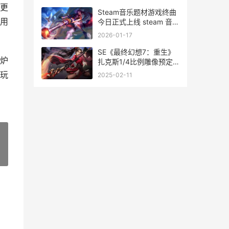
更
Steam音乐题材游戏终曲
用
今日正式上线 steam 音乐
类游戏
2026-01-17
SE《最终幻想7：重生》
炉
扎克斯1/4比例雕像预定
开启 ryona最终幻想7
玩
2025-02-11
»