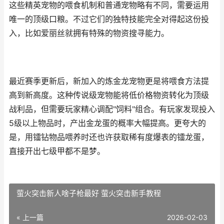
这些精英宠物的喂食机制和普通宠物略有不同，需要运用
唯一的顶级口粮。不过它们的独特技能完全对得起这份投
入，比如爱丽丝就拥有特殊的物资搜寻能力。
最近赛季更新后，新加入的炼金龙宠物更是将喂食方法提
高到新高度。这种传说级宠物能将低价格物资转化为顶级
战利品，但需要玩家精心调配"饲料"组合。有玩家发现投入
5级以上物品时，产出金龙蛋的概率大幅提高。更夸大的
是，用镭钻物品喂养时还也许获取稀有度爆表的镭龙蛋，
直接开出七级甲都不是梦。
萤火突击新人啥子枪最好 萤火突击新手教程
« 上一篇
2026-02-03