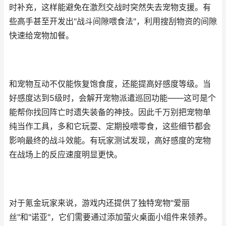
时补充，这样能避免在激烈交战时突然失去宠物支援。有
些高手甚至开发出"战斗间隙喂食法"，利用搜刮物资的间隙
快速给宠物加餐。
和宠物互动不仅能恢复饱食度，还能提高好感度等级。当
好感度达到5级时，会解开宠物派遣巡回功能——这可是个
能帮你找回阵亡时遗失装备的神技。因此千万别把宠物单
纯当作工具，多和它玩耍、定期投喂零食，这些细节都会
影响最终的战斗效能。有玩家测试发现，高好感度的宠物
在战场上的反应速度明显更快。
对于氪金玩家来说，游戏内还提供了独特宠物"爱丽
丝"和"诺亚"，它们需要通过添加萤火桌面小组件来领养。