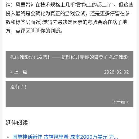
神：风里希》在技术规格上几乎把“能上的都上了”。但这些
投入最终是会转化为真正的游戏尝试，还是更多停留在参
数和标签层面?你觉得它最决定因素的考验会落在啥子地
方，点评区聊聊你的判断。
孤山独影现已发售！——是时候开始你的攀登了 孤江独影
« 上一篇
2026-02-02
没有了！
下一篇 »
延伸阅读
国单神话新作 古神风里希 成本2000万美元 力求 最后生还者2 级别动捕 国产电影神话