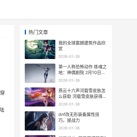
热门文章
我的全球震撼建筑作品欣
赏
2026-01-28
第一人称恐怖动作 炼魂之
地：神偶剧院 2月10日发
售 第一人称视角的恐怖片
2026-01-28
燕云十六声河载雪皮肤怎
穿
么获取 河载雪皮肤获得全
套时装与动态头像 燕云十
2026-01-28
六州是哪个朝代的
登陆
dnf改无形装备属性技
巧，提战力
2026-01-28