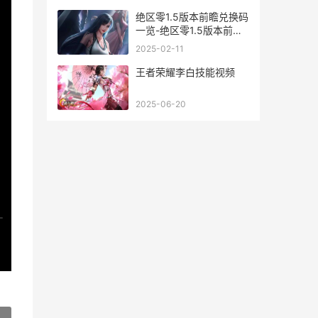
绝区零1.5版本前瞻兑换码
一览-绝区零1.5版本前瞻
兑换码是什么 绝区零1.5
2025-02-11
版本前瞻时间
王者荣耀李白技能视频
2025-06-20