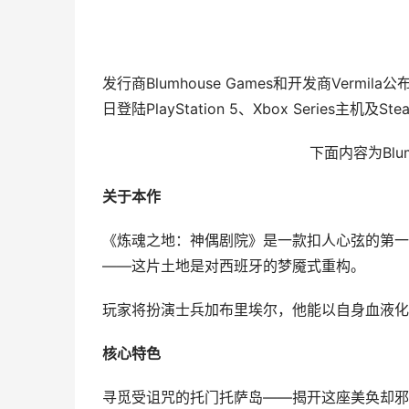
发行商Blumhouse Games和开发商Ver
日登陆PlayStation 5、Xbox Series主
下面内容为Blu
关于本作
《炼魂之地：神偶剧院》是一款扣人心弦的第一
——这片土地是对西班牙的梦魇式重构。
玩家将扮演士兵加布里埃尔，他能以自身血液化
核心特色
寻觅受诅咒的托门托萨岛——揭开这座美奂却邪