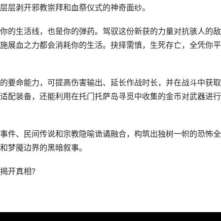
层层剥开邪教崇拜和血祭仪式的神奇面纱。
你的生活线，也是你的弹药。驾驭这份新获的力量对抗骇人的敌
施展血之力都会消耗你的生活。抉择需慎，生死存亡，全凭你平
的要命能力，可提高伤害输出、延长作战时长，并在战斗中获取
适配装备，还能利用在托门托萨岛寻觅中收集的金币对武器进行
事件、民间传说和宗教隐喻诡谲融合，构筑出独树一帜的恐怖全
和梦魇边界的黑暗叙事。
揭开真相?