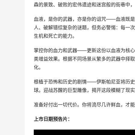
森的景致、破败的宏伟遗迹和迷宫般的街巷中，
血液，是你的武器，亦是你的诅咒——血液既是
人、破解错综复杂的谜题，但务必警惕：每一次
生机和死亡的能力。
掌控你的血力和武器——更新这份以血液为核心
类增益效果。根据不同场景从繁多的武器中择取
化。
根植于恐怖和历史的剧情——伊斯帕尼亚将历史
球。迎战苏醒的巨型雕像，揭开这段模糊了现实
准备好付出一切代价。你将流尽几许鲜血，才能
上市日期预告片：