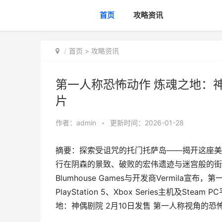
首页
攻略资讯
首页
>
攻略资讯
第一人称恐怖动作 炼魂之地：神
片
作者：
admin
•
更新时间：2026-01-28
摘要：探索受诅咒的托门托萨岛——揭开这座美
行在阴森的景致、破败的宏伟遗迹与迷宫般的街
Blumhouse Games与开发商Vermil
PlayStation 5、Xbox Series主机及
地：神偶剧院 2月10日发售 第一人称视角的恐