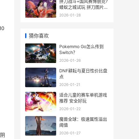
拼刀战斗+国风赛博朋克?
蝼蚁之城试玩 拼刀图片大
全
2026-01-28
10
猜你喜欢
Pokemmo Go怎么传到
Switch？
2026-01-26
DNF耕耘与夏日性价比盘
点
2026-01-21
适合儿童的赛车单机游戏
推荐 安全好玩
2026-01-22
魔兽全球：极速属性溢出
阈值
2026-01-27
阴