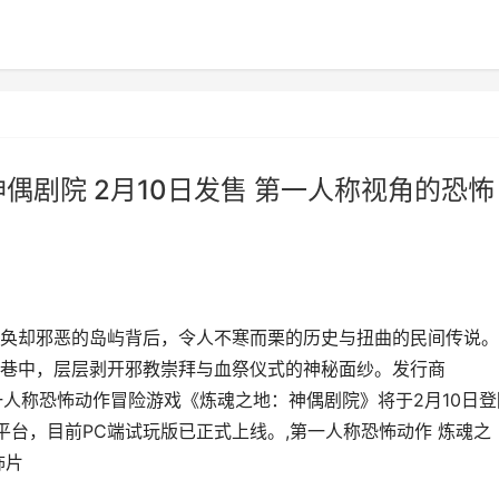
偶剧院 2月10日发售 第一人称视角的恐怖
奂却邪恶的岛屿背后，令人不寒而栗的历史与扭曲的民间传说。
巷中，层层剥开邪教崇拜与血祭仪式的神秘面纱。发行商
a宣布，第一人称恐怖动作冒险游戏《炼魂之地：神偶剧院》将于2月10日
Steam PC平台，目前PC端试玩版已正式上线。,第一人称恐怖动作 炼魂之
怖片