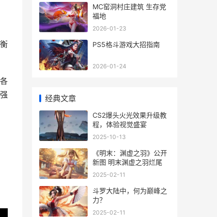
MC窑洞村庄建筑 生存党
福地
2026-01-23
衡
PS5格斗游戏大招指南
2026-01-24
各
强
经典文章
CS2爆头火光效果升级教
程，体验视觉盛宴
2025-10-13
《明末：渊虚之羽》公开
新图 明末渊虚之羽烂尾
2025-02-11
斗罗大陆中，何为巅峰之
力？
2025-02-11