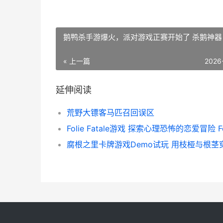
鹅鸭杀手游爆火，派对游戏正赛开始了 杀鹅神器
« 上一篇
2026
延伸阅读
荒野大镖客马匹召回误区