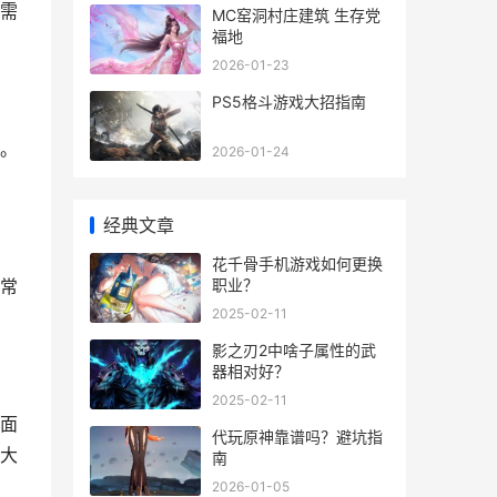
需
MC窑洞村庄建筑 生存党
福地
2026-01-23
PS5格斗游戏大招指南
。
2026-01-24
经典文章
花千骨手机游戏如何更换
职业？
常
2025-02-11
影之刃2中啥子属性的武
器相对好？
2025-02-11
面
代玩原神靠谱吗？避坑指
大
南
2026-01-05