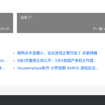
没有了！
-01-27
下一篇 
鹅鸭杀手游爆火，派对游戏正赛开始了 杀鹅神器
Folie Fatale游戏 探索心理恐怖的恋爱冒险 Folie Fatale游戏中文版
B站1月重磅企划公开：5天5款国产单机大作首发预告! b站11月活动
腐根之里卡牌游戏Demo试玩 用枝桠与根茎穿刺一切 腐根剂作用?
Housemarque新作 沙罗周期 SAROS 游戏玩法宣传片公开，2026年3月20日发售