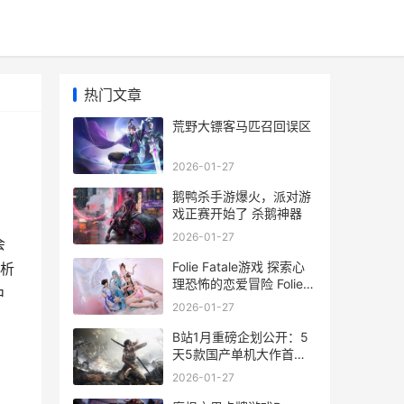
热门文章
荒野大镖客马匹召回误区
2026-01-27
鹅鸭杀手游爆火，派对游
戏正赛开始了 杀鹅神器
2026-01-27
会
Folie Fatale游戏 探索心
析
理恐怖的恋爱冒险 Folie
中
Fatale游戏中文版
2026-01-27
B站1月重磅企划公开：5
天5款国产单机大作首发
预告! b站11月活动
2026-01-27