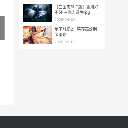
《三国志SLG版》鲁肃好
不好 三国志系列rpg
2025-04-02
地下城堡2：墓葬高效刷
宝策略
»
2025-02-11