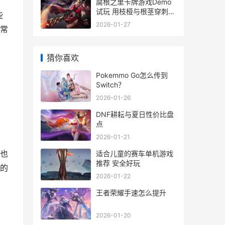
腐根之里卡牌游戏Demo
试玩 用枝桠与根茎穿刺一
些
切 腐根剂作用?
2026-01-27
常
猜你喜欢
Pokemmo Go怎么传到
Switch？
2026-01-26
DNF耕耘与夏日性价比盘
点
2026-01-21
也
适合儿童的赛车单机游戏
推荐 安全好玩
的
2026-01-22
王者荣耀手速怎么提升
2026-01-20