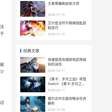
王者荣耀刷皮肤大师
2026-01-15
艾尔登法环升降梯钥匙获
注
取技巧
于
2026-01-12
经典文章
快速提高攻城掠地武将级
别的诀窍
就
2025-02-11
少
《莱卡：岁月之血》将登
Switch 《莱卡:岁月之
血》
2025-02-11
塞尔达中文版攻略全任务
过
解析
2025-12-29