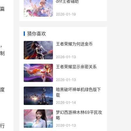
dnf王者辅助
篇
2026-01-19
猜你喜欢
王者荣耀为何送金币
，
制
2026-01-13
王者荣耀显示亲密关系
2026-01-13
度
暗黑破坏神单机绿色版下
载
2026-01-14
梦幻西游神木林69平民攻
略
行
2026-01-13