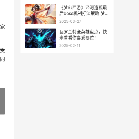
《梦幻西游》泾河遗孤最
后boss机制打法策略 梦
幻西游泾河遗孤攻略
2025-03-27
家
瓦罗兰特全英雄盘点，快
来看看你喜爱哪位！
2025-02-11
受
同
»