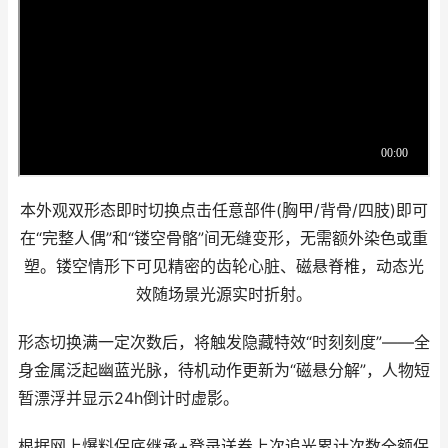
本外观双形态即时切换点击任意部件(胸甲/背骨/四肢)即可
在“完整人偶”和“镂空骨骼”间无缝变形，无需额外染色或重
塑。镂空情形下可见精密的齿轮心脏、磁悬脊椎，动态光
效随场景光源实时折射。
形态切换满一定次数后，将触发隐藏特效“时刻刻度”——全
身金属泛起幽蓝光脉，待机动作更新为“磁悬分解”，人物短
暂漂浮并显示24h倒计时虚影。
根据网上爆料保底继承+登录送券上次追光累计次数全额保