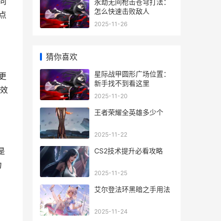
同
永劫无间枪击苍穹打法：
怎么快速击败敌人
点
2025-11-26
猜你喜欢
星际战甲圆形广场位置：
更
新手找不到看这里
效
2025-11-20
王者荣耀全英雄多少个
2025-11-22
是
CS2技术提升必看攻略
力
2025-11-25
艾尔登法环黑暗之手用法
2025-11-24