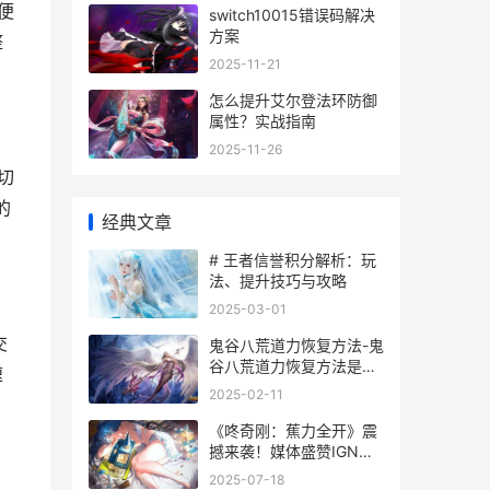
便
switch10015错误码解决
方案
整
2025-11-21
怎么提升艾尔登法环防御
属性？实战指南
2025-11-26
切
的
经典文章
# 王者信誉积分解析：玩
法、提升技巧与攻略
2025-03-01
交
鬼谷八荒道力恢复方法-鬼
谷八荒道力恢复方法是什
速
么 鬼谷八荒 道力怎么刷
2025-02-11
《咚奇刚：蕉力全开》震
撼来袭！媒体盛赞IGN获
10分！ 咚奇刚蕉力全开港
2025-07-18