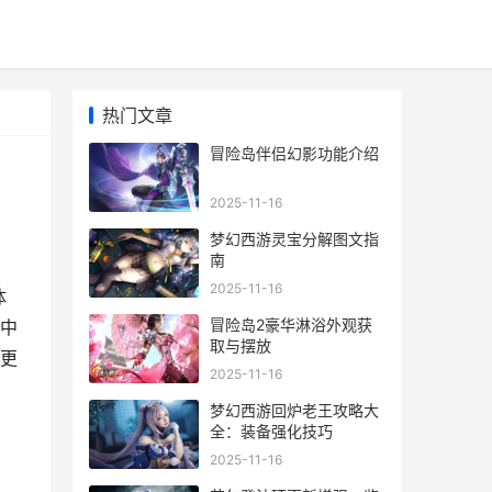
热门文章
冒险岛伴侣幻影功能介绍
2025-11-16
梦幻西游灵宝分解图文指
南
2025-11-16
体
冒险岛2豪华淋浴外观获
中
取与摆放
更
2025-11-16
梦幻西游回炉老王攻略大
全：装备强化技巧
2025-11-16