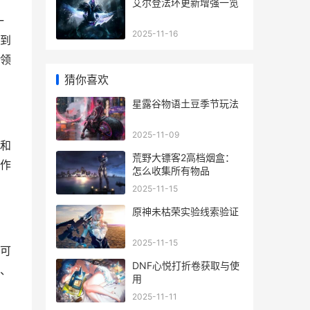
艾尔登法环更新增强一览
一
2025-11-16
到
领
猜你喜欢
星露谷物语土豆季节玩法
2025-11-09
和
荒野大镖客2高档烟盒：
作
怎么收集所有物品
2025-11-15
原神未枯荣实验线索验证
2025-11-15
可
DNF心悦打折卷获取与使
、
用
2025-11-11