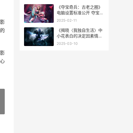
《夺宝奇兵：古老之圈》
电脑设置标准公开 夺宝奇
兵古老之圈
2025-02-11
影
的
《揭晓〈我独自生活〉中
小花表白的决定因素情节
节点》
2025-03-10
影
心
»