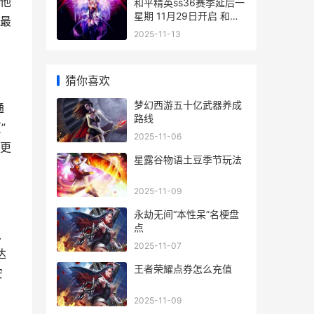
他
和平精英ss36赛季延后一
星期 11月29日开启 和平
最
精英SS36赛季怎样才能
2025-11-13
获得身法裤
猜你喜欢
梦幻西游五十亿武器养成
通
路线
”
2025-11-06
过更
星露谷物语土豆季节玩法
2025-11-09
永劫无间“本性呆”名梗盘
点
认
2025-11-07
达
王者荣耀点券怎么充值
安
2025-11-09