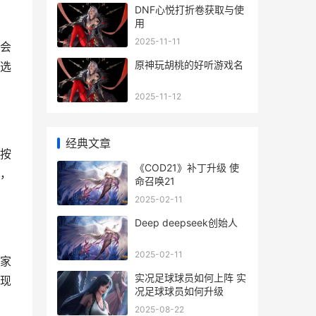
DNF心悦打折卷获取与使
用
2025-11-11
会
原神玩胡桃的好听游戏名
选
2025-11-12
经典文章
按
《COD21》补丁升级 使
，
命召唤21
2025-02-11
Deep deepseek创始人
2025-02-11
家
实况足球球员如何上阵 实
现
况足球球员如何升级
2025-08-22