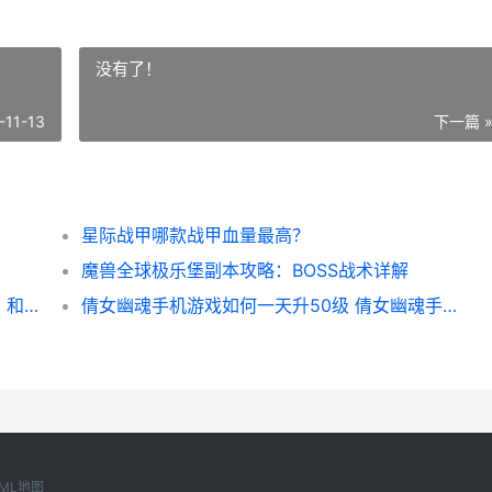
没有了！
-11-13
下一篇 
星际战甲哪款战甲血量最高？
魔兽全球极乐堡副本攻略：BOSS战术详解
和平精英ss36赛季延后一星期 11月29日开启 和平精英SS36赛季怎样才能获得身法裤
倩女幽魂手机游戏如何一天升50级 倩女幽魂手机游戏
ML地图