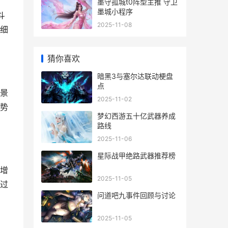
墨守孤城t0阵型主推 守卫
墨城小程序
斗
2025-11-08
细
猜你喜欢
暗黑3与塞尔达联动梗盘
点
景
2025-11-02
势
梦幻西游五十亿武器养成
路线
2025-11-06
星际战甲绝路武器推荐榜
增
2025-11-05
过
问道吧九事件回顾与讨论
2025-11-05