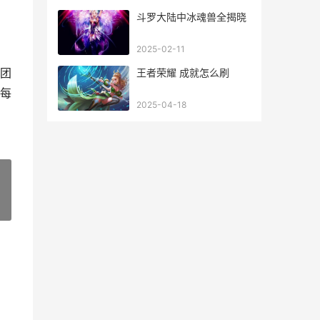
斗罗大陆中冰魂兽全揭晓
2025-02-11
团
王者荣耀 成就怎么刷
每
2025-04-18
»