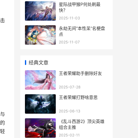
星际战甲猴P何处刷最
快？
2025-11-03
击
永劫无间“本性呆”名梗盘
点
2025-11-07
经典文章
王者荣耀助手删除好友
2025-07-28
王者荣耀打野啥意思
2025-06-13
与
《乱斗西游2》顶尖英雄
的
组合主推
轻
2025-02-11