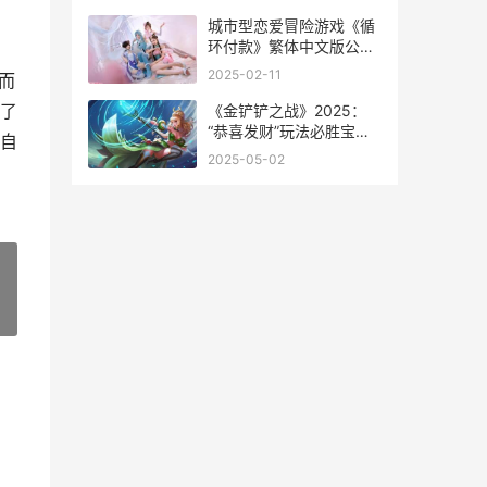
城市型恋爱冒险游戏《循
环付款》繁体中文版公开
城市恋人什么意思
2025-02-11
而
了
《金铲铲之战》2025：
“恭喜发财”玩法必胜宝典
自
金铲铲之战体验服
2025-05-02
»