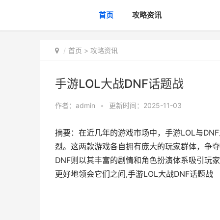
首页
攻略资讯
首页
>
攻略资讯
手游LOL大战DNF话题战
作者：
admin
•
更新时间：2025-11-03
摘要：在近几年的游戏市场中，手游LOL与D
烈。这两款游戏各自拥有庞大的玩家群体，争夺
DNF则以其丰富的剧情和角色扮演体系吸引玩
更好地领会它们之间,手游LOL大战DNF话题战