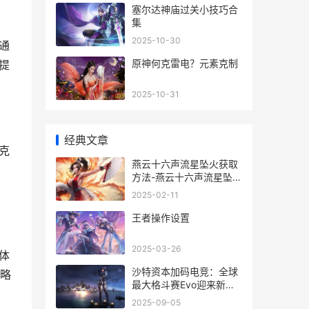
塞尔达神庙过关小技巧合
集
2025-10-30
通
原神何克雷电？元素克制
提
2025-10-31
经典文章
克
燕云十六声流星坠火获取
方法-燕云十六声流星坠火
在哪获得 燕云十六声流星
2025-02-11
坠火奇术获取方法
王者操作设置
2025-03-26
体
沙特资本加码电竞：全球
攻略
最大格斗赛Evo迎来新掌
舵者 沙特国家投资公司
2025-09-05