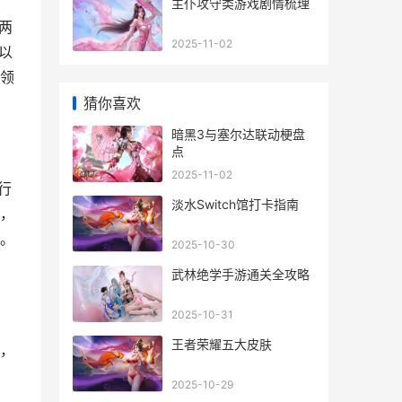
主仆攻守类游戏剧情梳理
两
2025-11-02
以
领
猜你喜欢
暗黑3与塞尔达联动梗盘
点
2025-11-02
行
淡水Switch馆打卡指南
配，
。
2025-10-30
武林绝学手游通关全攻略
2025-10-31
王者荣耀五大皮肤
异，
2025-10-29