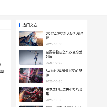
热门文章
DOTA2虚空新大招机制详
解
2025-10-30
星露谷物语怎么改变恋爱
对象
2025-10-30
虚
Switch 2025值得买的配
加
件
允
2025-10-30
塞尔达神庙过关小技巧合
集
2025-10-30