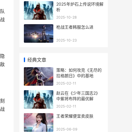
2025年炉石上传说环境解
析
队
2025-10-28
战
枪战王者韩服怎么进
2025-10-23
隐
经典文章
敌
策略：如何攻克《无尽的
拉格朗日》中的基地
2025-02-11
赵云在《少年三国志2》
中紫将布阵的最优解
刻
2025-02-11
战
王者荣耀便宜卖皮肤
2025-06-09