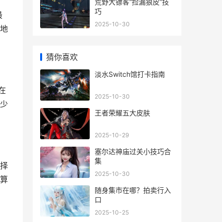
荒野大镖客“捡漏狼皮”技
巧
最
2025-10-30
地
猜你喜欢
淡水Switch馆打卡指南
在
2025-10-30
少
王者荣耀五大皮肤
2025-10-29
塞尔达神庙过关小技巧合
集
择
2025-10-30
算
随身集市在哪？拍卖行入
口
2025-10-25