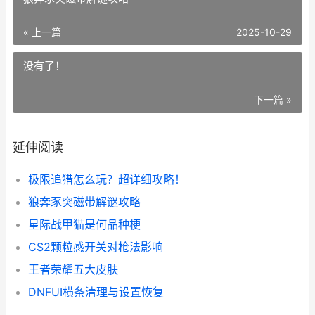
« 上一篇
2025-10-29
没有了！
下一篇 »
延伸阅读
极限追猎怎么玩？超详细攻略！
狼奔豕突磁带解谜攻略
星际战甲猫是何品种梗
CS2颗粒感开关对枪法影响
王者荣耀五大皮肤
DNFUI横条清理与设置恢复