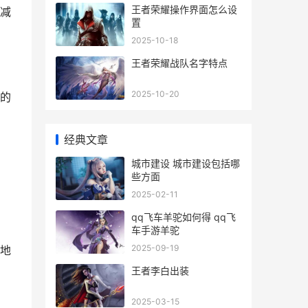
王者荣耀操作界面怎么设
减
置
2025-10-18
王者荣耀战队名字特点
2025-10-20
的
经典文章
城市建设 城市建设包括哪
些方面
2025-02-11
qq飞车羊驼如何得 qq飞
车手游羊驼
2025-09-19
地
王者李白出装
2025-03-15