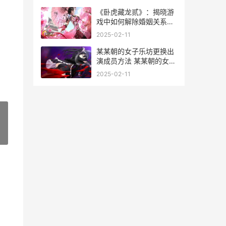
《卧虎藏龙贰》：揭晓游
戏中如何解除婚姻关系的
奥秘
2025-02-11
某某朝的女子乐坊更换出
演成员方法 某某朝的女子
乐坊学员喜好
2025-02-11
»