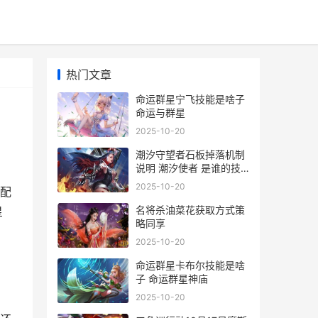
热门文章
命运群星宁飞技能是啥子
命运与群星
2025-10-20
潮汐守望者石板掉落机制
说明 潮汐使者 是谁的技
能
2025-10-20
配
名将杀油菜花获取方式策
星
略同享
2025-10-20
命运群星卡布尔技能是啥
子 命运群星神庙
2025-10-20