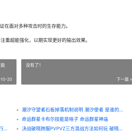
证在面对多种攻击时的生存能力。
并注重超能强化，以期实现更好的输出效果。
技能
没有了！
-10-20
下一篇 
潮汐守望者石板掉落机制说明 潮汐使者 是谁的技能
命运群星卡布尔技能是啥子 命运群星神庙
三角洲行动10月17日摩斯密码是啥子 三角洲行动10月1日大礼包
决战破晓跨服PVPVZ三方混战方法如何玩 破晓之战暗夜决战