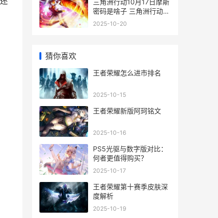
还
三角洲行动10月17日摩斯
密码是啥子 三角洲行动10
月1日大礼包
2025-10-20
猜你喜欢
王者荣耀怎么进市排名
2025-10-15
王者荣耀新版阿珂铭文
2025-10-16
PS5光驱与数字版对比：
何者更值得购买？
2025-10-17
王者荣耀第十赛季皮肤深
度解析
2025-10-19