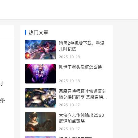
热门文章
暗黑2单机版下载，重温
儿时记忆
2025-10-18
乱世王者头像框怎么换
2025-10-18
时
恶魔召唤师葛叶雷道复刻
版兑换码同享 恶魔召唤师
条
葛叶雷道重制版
2025-10-17
大侠立志传纯输出2560
武道加点策略
2025-10-17