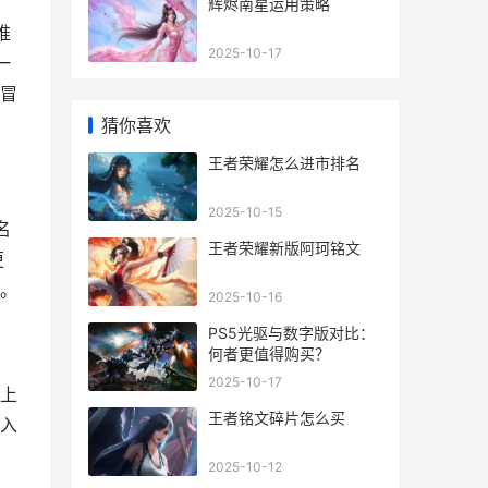
辉烬南星运用策略
推
2025-10-17
一
冒
猜你喜欢
王者荣耀怎么进市排名
2025-10-15
名
王者荣耀新版阿珂铭文
更
。
2025-10-16
PS5光驱与数字版对比：
何者更值得购买？
2025-10-17
上
王者铭文碎片怎么买
入
2025-10-12