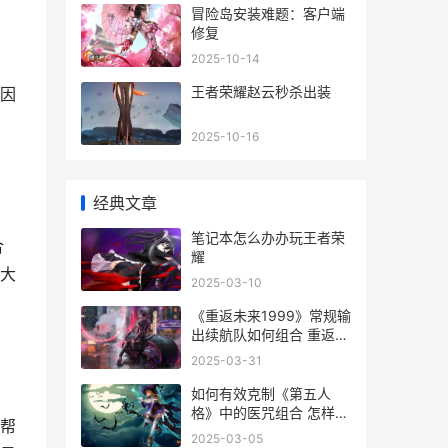
冒险岛安装难题：客户端
修复
2025-10-14
王者荣耀赵云秒杀出装
因
2025-10-16
经典文章
笔记本怎么办办玩王者荣
合
耀
大
2025-03-10
《重返未来1999》常规输
出续航队如何组合 重返未
来1999星锑
2025-03-31
如何有效克制《第五人
格》中的医咒组合 怎样克
帮
制
2025-03-05