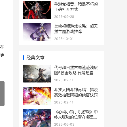
手游党福音：暗黑不朽的
正确打开方式
2025-09-28
鬼魂视频游戏攻略：超天
然主题游戏推荐
2025-10-01
在
更
经典文章
代号超自然古蜀遗迹浅层
图5摸金攻略 代号超自然
古蜀遗迹什么东西是一万
2025-02-11
二金币
斗罗大陆斗神再临：揭晓
高效抽取阿银的绝密诀窍
»
2025-02-11
《心动小镇手机游戏》中
哆来咪啦的位置在哪里里
下载心动小镇
2025-06-03